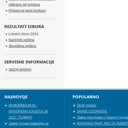
odbrane od poplava
Prijava na javni konkurs
REZULTATI IZBORA
Lokalni izbori 2024
Načelnik opštine
Skupština opštine
SERVISNE INFORMACIJE
Važniji telefoni
NAJNOVIJE
POPULARNO
ИНФОРМАЦИЈА -
Opšti podaci
ПРИПРЕМА БУЏЕТА ЗА
JAVNE USTANOVE
2027. ГОДИНУ
Јавна расправа о Нацрту одлу
Jавни позив Комисије за
КОНАЧНА РАНГ ЛИСТА ДОБИТ