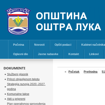
Početna
Novosti
Opšti podaci
Kabinet načelnik
Oglasni dio
Javne nabavke
Kontakt
Linkovi
DOKUMENTI
«
Početak
Prethodna
5
Službeni glasnik
Prilozi objavljenom tekstu
Strategija razvoja 2020.-2027.
godina
Komunalne takse
Akti u pripremi
Plan operativnog sprovođenja