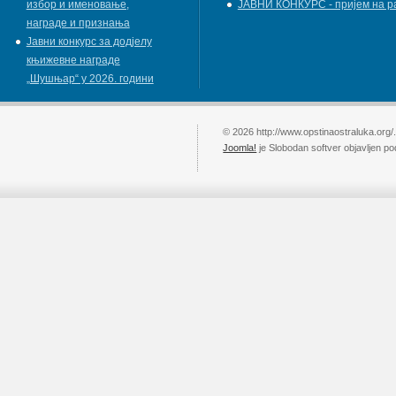
избор и именовање,
ЈАВНИ КОНКУРС - пријем на р
награде и признања
Јавни конкурс за додјелу
књижевнe наградe
„Шушњар“ у 2026. години
© 2026 http://www.opstinaostraluka.org/
Joomla!
je Slobodan softver objavljen p