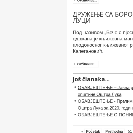
OPŠIRNIJE...
ДРУЖЕЊЕ СА БОРО
ЛУЦИ
Под називом „Вече с пјесн
одржана је књижевна ман
плодоносног књижевног р
Капетановић.
OPŠIRNIJE...
Još članaka...
ОБАВЈЕШТЕЊЕ – Јавна рас
општине Оштра Лука
ОБАВЈЕШТЕЊЕ - Прелимин
Оштра Лука за 2020. годин
ОБАВЈЕШТЕЊЕ О ПОНИ
«
Početak
Prethodna
51