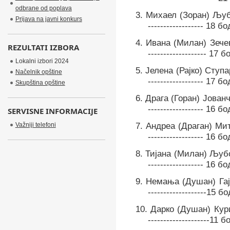
odbrane od poplava
3.
Михаел (Зоран) Љуб
Prijava na javni konkurs
------------------ 18 б
4.
Ивана (Милан) Зечевић -
REZULTATI IZBORA
-------------------
17 б
Lokalni izbori 2024
5.
Јелена (Рајко) Ступар --
Načelnik opštine
------------------ 17 б
Skupština opštine
6.
Драга (Горан) Јованчевић
------------------ 16 б
SERVISNE INFORMACIJE
Važniji telefoni
7.
Андреа (Драган) Митрови
------------------ 16 б
8.
Тијана (Милан) Љубоја --
------------------ 16 б
9.
Немања (Душан) Гајић --
-------------------15 б
10.
Дарко (Душан) Куриџа -
--------------------11 