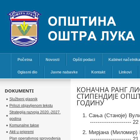
Početna
Novosti
Opšti podaci
Kabinet načelnik
Oglasni dio
Javne nabavke
Kontakt
Linkovi
КОНАЧНА РАНГ ЛИ
DOKUMENTI
СТИПЕНДИЈЕ OПШТ
Službeni glasnik
ГОДИНУ
Prilozi objavljenom tekstu
Strategija razvoja 2020.-2027.
1.
Сања (Станоје) Вул
godina
---------------------- 2
2
Komunalne takse
2.
Мирјана (Миломир)
Akti u pripremi
---------------------- 2
1
Plan operativnog sprovođenja