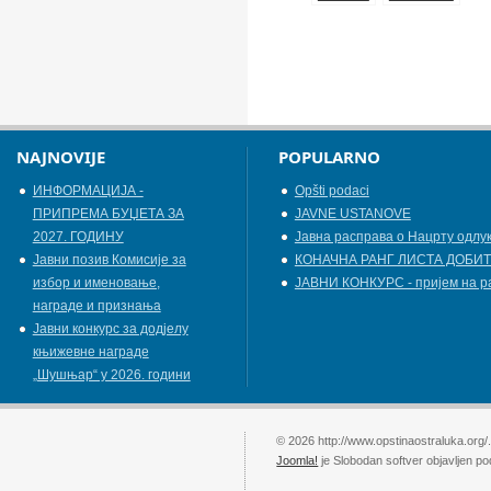
NAJNOVIJE
POPULARNO
ИНФОРМАЦИЈА -
Opšti podaci
ПРИПРЕМА БУЏЕТА ЗА
JAVNE USTANOVE
2027. ГОДИНУ
Јавна расправа о Нацрту одлу
Jавни позив Комисије за
КОНАЧНА РАНГ ЛИСТА ДОБИТ
избор и именовање,
ЈАВНИ КОНКУРС - пријем на р
награде и признања
Јавни конкурс за додјелу
књижевнe наградe
„Шушњар“ у 2026. години
© 2026 http://www.opstinaostraluka.org/
Joomla!
je Slobodan softver objavljen p