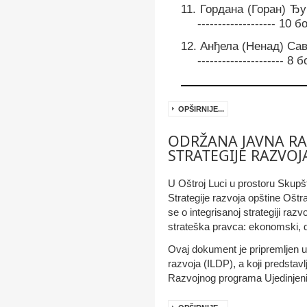
11.
Гордана (Горан) Ђукић 
------------------- 10 
12.
Анђела (Ненад) Савић -
--------------------- 8
OPŠIRNIJE...
ODRŽANA JAVNA R
STRATEGIJE RAZVOJ
U Oštroj Luci u prostoru Skupš
Strategije razvoja opštine Oštr
se o integrisanoj strategiji raz
strateška pravca: ekonomski, dr
Ovaj dokument je pripremljen u
razvoja (ILDP), a koji predstavl
Razvojnog programa Ujedinjen