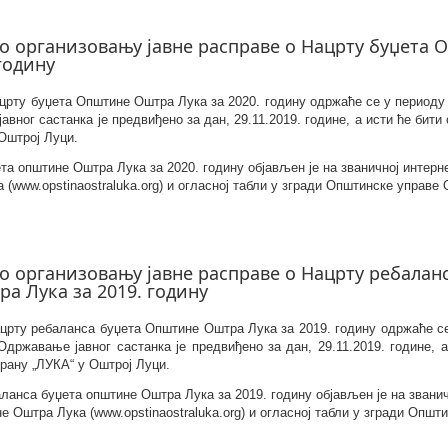
о организовању јавне расправе о Нацрту буџета
 годину
црту буџета Општине Оштра Лука за 2020. годину одржаће се у периоду о
авног састанка је предвиђено за дан, 29.11.201
9
. године, а исти ће бити
Оштрој Луци.
та општине Оштра Лука за 2020. годину објављен је на званичној интерн
(www.opstinaostraluka.org) и огласној табли у згради Општинске управе
 организовању јавне расправе о Нацрту ребаланс
а Лука за 2019. годину
ацрту ребаланса буџета Општине Оштра Лука за 201
9
. годину одржаће с
 Одржавање јавног састанка је предвиђено за дан, 29.11.201
9
. године, 
орану „ЛУКА“ у Оштрој Луци.
аланса буџета општине Оштра Лука за 201
9
. годину објављен је на звани
е Оштра Лука (www.opstinaostraluka.org) и огласној табли у згради Опш