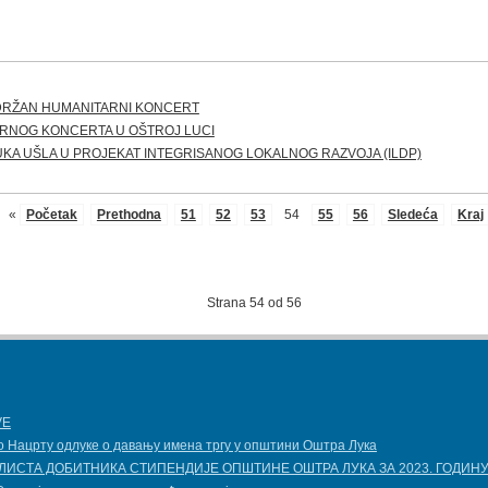
DRŽAN HUMANITARNI KONCERT
RNOG KONCERTA U OŠTROJ LUCI
UKA UŠLA U PROJEKAT INTEGRISANOG LOKALNOG RAZVOJA (ILDP)
«
Početak
Prethodna
51
52
53
54
55
56
Sledeća
Kraj
Strana 54 od 56
VE
о Нацрту одлуке о давању имена тргу у општини Оштра Лука
ЛИСТА ДОБИТНИКА СТИПЕНДИЈЕ OПШТИНЕ ОШТРА ЛУКА ЗА 2023. ГОДИН