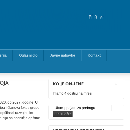
erija
Oglasni dio
Javne nabavke
Kontakt
OJA
KO JE ON-LINE
Imamo 4 gostiju na mreži
2020. do 2027. godine. U
tipa i članova fokus grupe
opštinski razvojni tim
tucija sa područja opštine.