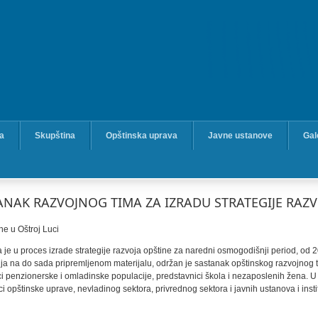
ka
Skupština
Opštinska uprava
Javne ustanove
Gal
NAK RAZVOJNOG TIMA ZA IZRADU STRATEGIJE RAZV
e u Oštroj Luci
 je u proces izrade strategije razvoja opštine za naredni osmogodišnji period, od 
cija na do sada pripremljenom materijalu, održan je sastanak opštinskog razvojnog 
nici penzionerske i omladinske populacije, predstavnici škola i nezaposlenih žena. U 
ci opštinske uprave, nevladinog sektora, privrednog sektora i javnih ustanova i insti