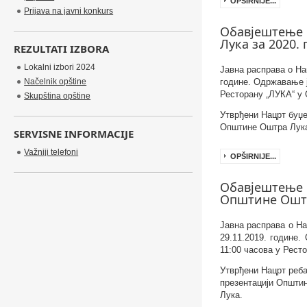
OPŠIRNIJE...
Prijava na javni konkurs
Обавјештење 
Лука за 2020.
REZULTATI IZBORA
Lokalni izbori 2024
Ј
авна расправа о На
Načelnik opštine
године. Одржавање ј
Ресторану „ЛУКА“ у 
Skupština opštine
Утврђени Нацрт буџе
Општине Оштра Лука 
SERVISNE INFORMACIJE
Važniji telefoni
OPŠIRNIJE...
Обавјештење о
Општине Оштр
Ј
авна расправа о Н
29.
1
1.201
9
. године.
11
:00 часова у Рест
Утврђени Нацрт реб
презентацији Општин
Лука.