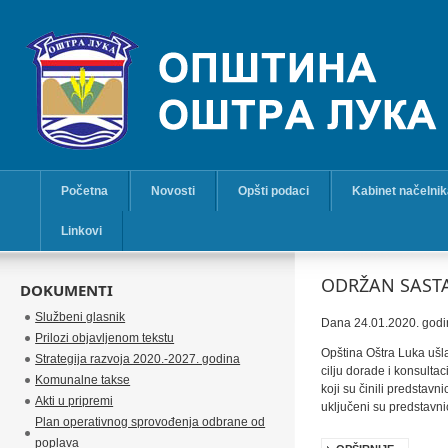
Početna
Novosti
Opšti podaci
Kabinet načelni
Linkovi
ODRŽAN SASTA
DOKUMENTI
Službeni glasnik
Dana 24.01.2020. godin
Prilozi objavljenom tekstu
Opština Oštra Luka ušla
Strategija razvoja 2020.-2027. godina
cilju dorade i konsulta
Komunalne takse
koji su činili predstav
Akti u pripremi
uključeni su predstavni
Plan operativnog sprovođenja odbrane od
poplava