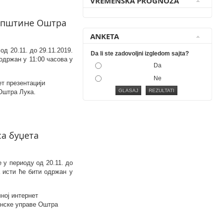
VREMENSKA PROGNOZA
 Општине Оштра
ANKETA
д 20.11. до 29.
1
1.201
9
.
Da li ste zadovoljni izgledom sajta?
 одржан у 11:00 часова у
Da
Ne
ет презентацији
 Оштра Лука.
а буџета
е у периоду од 20.11. до
а исти ће бити одржан у
чној интернет
тинске управе Оштра