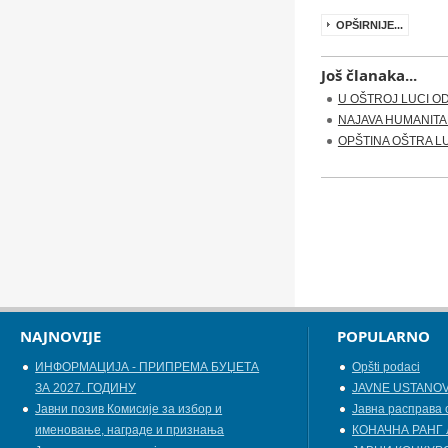
OPŠIRNIJE...
Još članaka...
U OŠTROJ LUCI O
NAJAVA HUMANITA
OPŠTINA OŠTRA L
NAJNOVIJE
POPULARNO
ИНФОРМАЦИЈА - ПРИПРЕМА БУЏЕТА
Opšti podaci
ЗА 2027. ГОДИНУ
JAVNE USTANO
Jавни позив Комисије за избор и
Јавна расправа 
именовање, награде и признања
КОНАЧНА РАНГ 