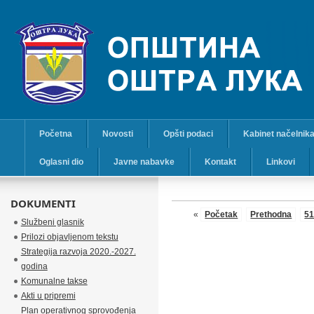
Početna
Novosti
Opšti podaci
Kabinet načelnik
Oglasni dio
Javne nabavke
Kontakt
Linkovi
DOKUMENTI
«
Početak
Prethodna
5
Službeni glasnik
Prilozi objavljenom tekstu
Strategija razvoja 2020.-2027.
godina
Komunalne takse
Akti u pripremi
Plan operativnog sprovođenja