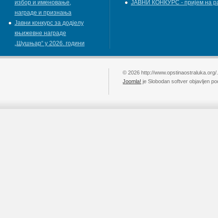
избор и именовање,
ЈАВНИ КОНКУРС - пријем на р
награде и признања
Јавни конкурс за додјелу
књижевнe наградe
„Шушњар“ у 2026. години
© 2026 http://www.opstinaostraluka.org/
Joomla!
je Slobodan softver objavljen p