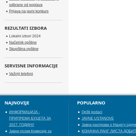
odbrane od poplava
Prijava na javni konkurs
REZULTATI IZBORA
Lokalni izbori 2024
Načelnik opštine
Skupština opštine
SERVISNE INFORMACIJE
Važniji telefoni
NAJNOVIJE
POPULARNO
ИНФОРМАЦИЈА -
Opšti podaci
ПРИПРЕМА БУЏЕТА ЗА
JAVNE USTANOVE
2027. ГОДИНУ
Јавна расправа о Нацрту одлу
Jавни позив Комисије за
КОНАЧНА РАНГ ЛИСТА ДОБИТ