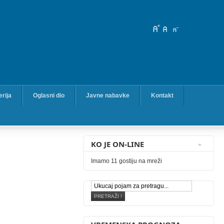
erija
Oglasni dio
Javne nabavke
Kontakt
KO JE ON-LINE
Imamo 11 gostiju na mreži