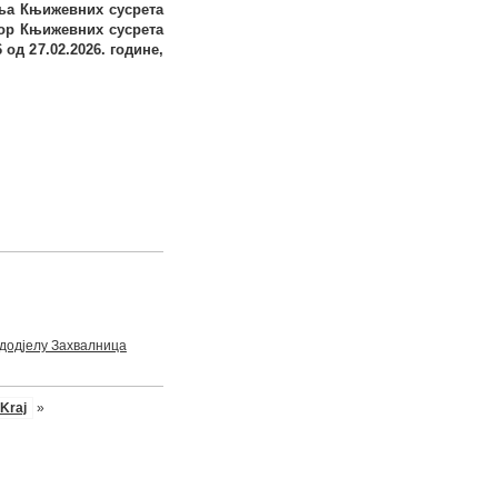
ња Књижевних сусрета
бор Књижевних сусрета
6
од 2
7
.02.202
6
. године
,
додјелу Захвалница
Kraj
»