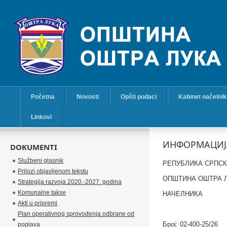
Početna
Novosti
Opšti podaci
Kabinet načelni
Linkovi
ИНФОРМАЦИЈА
DOKUMENTI
Službeni glasnik
РЕПУБЛИКА СРПС
Prilozi objavljenom tekstu
ОПШТИНА ОШТРА 
Strategija razvoja 2020.-2027. godina
Komunalne takse
НАЧЕЛНИКА
Akti u pripremi
Plan operativnog sprovođenja odbrane od
Број: 02-400
-25
/26
poplava