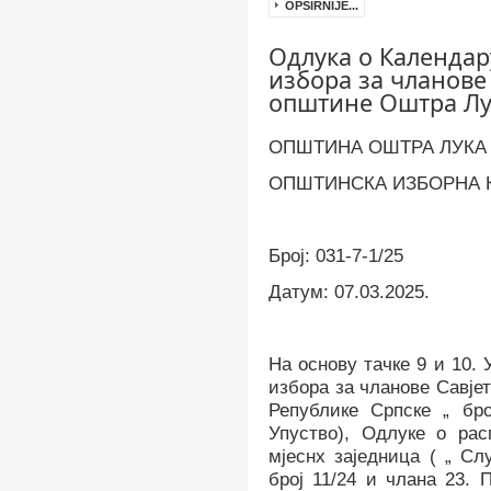
OPŠIRNIJE...
Одлука o Календар
избора за чланове
општине Оштра Лу
ОПШТИНА ОШТРА ЛУКА
ОПШТИНСКА ИЗБОРНА 
Број
: 031-
7
-
1
/2
5
Датум: 0
7.
03.202
5
.
На основу тачке 9 и 10.
избора за чланове Савје
Републике Српске „ бро
Упуство), Одлуке о рас
мјеснх заједница ( „ С
број 11/24
и члана 23. 