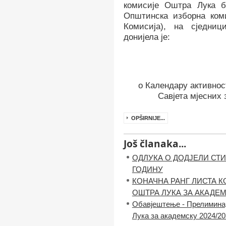
комисије Оштра Лука бр
Општинска изборна ком
Комисија), на сједниц
донијела је:
о Календару
активнос
Савјета мјесних 
OPŠIRNIJE...
Još članaka...
ОДЛУКА О ДОДЈЕЛИ СТИ
ГОДИНУ
КОНАЧНА РАНГ ЛИСТА 
ОШТРА ЛУКА ЗА АКАДЕМС
Обавјештење - Прелимина
Лука за академску 2024/20