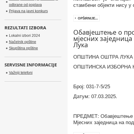
стамбени објекти нису у 
odbrane od poplava
Prijava na javni konkurs
OPŠIRNIJE...
REZULTATI IZBORA
Обавјештење о про
Lokalni izbori 2024
мјесних заједница
Načelnik opštine
Лука
Skupština opštine
ОПШТИНА ОШТРА ЛУКА
SERVISNE INFORMACIJE
ОПШТИНСКА ИЗБОРНА 
Važniji telefoni
Број:
031-7-5/25
Датум:
07.03.2025.
ПРЕДМЕТ: Обавјештење о
Мјесних заједница на по