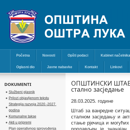
Početna
Novosti
Opšti podaci
Kabinet načelnik
Oglasni dio
Javne nabavke
Kontakt
Linkovi
ОПШТИНСКИ ШТАБ 
DOKUMENTI
стално засједање
Službeni glasnik
Prilozi objavljenom tekstu
28.03.2025. године
Strategija razvoja 2020.-2027.
Штаб за ванредне ситуа
godina
сталном засједању и акт
Komunalne takse
стање рјечица
и могућих
Akti u pripremi
поплављен је значајан
Plan operativnog sprovođenja