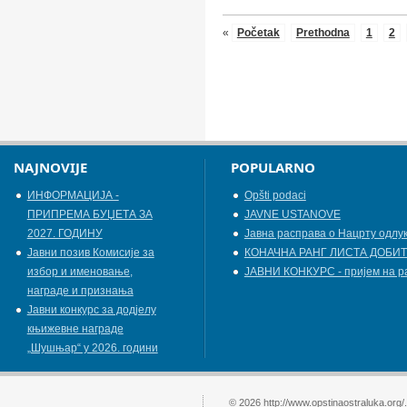
«
Početak
Prethodna
1
2
NAJNOVIJE
POPULARNO
ИНФОРМАЦИЈА -
Opšti podaci
ПРИПРЕМА БУЏЕТА ЗА
JAVNE USTANOVE
2027. ГОДИНУ
Јавна расправа о Нацрту одлу
Jавни позив Комисије за
КОНАЧНА РАНГ ЛИСТА ДОБИТ
избор и именовање,
ЈАВНИ КОНКУРС - пријем на р
награде и признања
Јавни конкурс за додјелу
књижевнe наградe
„Шушњар“ у 2026. години
© 2026 http://www.opstinaostraluka.org/