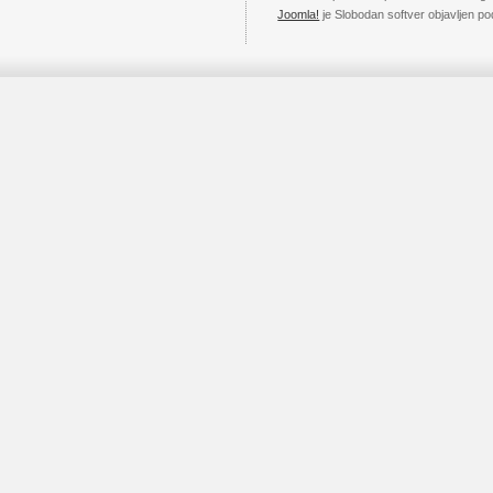
Joomla!
je Slobodan softver objavljen p