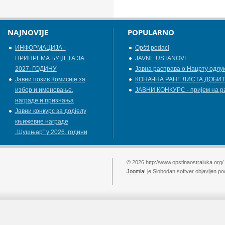
NAJNOVIJE
POPULARNO
ИНФОРМАЦИЈА -
Opšti podaci
ПРИПРЕМА БУЏЕТА ЗА
JAVNE USTANOVE
2027. ГОДИНУ
Јавна расправа о Нацрту одлу
Jавни позив Комисије за
КОНАЧНА РАНГ ЛИСТА ДОБИТ
избор и именовање,
ЈАВНИ КОНКУРС - пријем на р
награде и признања
Јавни конкурс за додјелу
књижевнe наградe
„Шушњар“ у 2026. години
© 2026 http://www.opstinaostraluka.org/
Joomla!
je Slobodan softver objavljen p