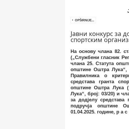
OPŠIRNIJE...
Јавни конкурс за д
спортским органи
На основу члана
8
2. с
(„Службени гласник Реп
члана
25
. Статута опш
општине Оштра Лука“, 
Правилника о крите
средстава гранта спо
општине Оштра Лука (
Лука“, број:
03/20
) и ч
за додјелу средстава 
подручја општине О
01.04.2025.
године
,
р а с 