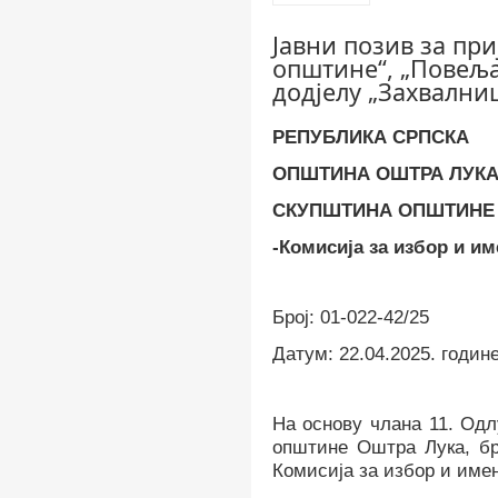
Јавни позив за при
општине“, „Повеља
додјелу „Захвални
РЕПУБЛИКА СРПСКА
ОПШТИНА ОШТРА ЛУК
СКУПШТИНА ОПШТИНЕ
-Комисија за избор и и
Број: 01-022-42/
25
Датум:
22
.0
4
.202
5
.
годин
На основу члана 11.
Одл
општине Оштра Лука, бро
Комисија за избор и име