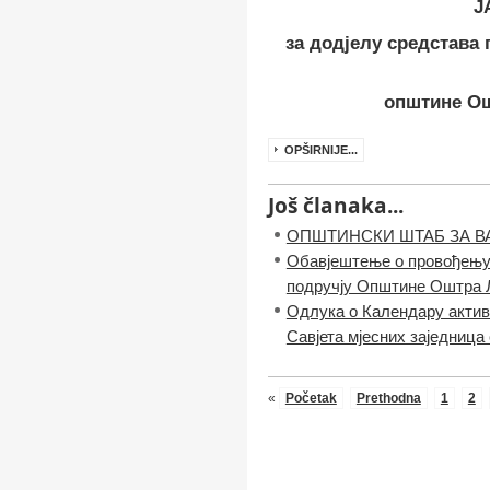
Ј
за додјелу средстава 
општине Ош
OPŠIRNIJE...
Još članaka...
ОПШТИНСКИ ШТАБ ЗА ВАН
Обавјештење о провођењу 
подручју Општине Оштра 
Одлука o Календару актив
Савјета мјесних заједниц
«
Početak
Prethodna
1
2