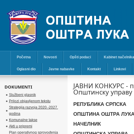
Početna
Novosti
Opšti podaci
Kabinet načelnik
Oglasni dio
Javne nabavke
Kontakt
Linkovi
ЈАВНИ КОНКУРС - п
DOKUMENTI
Општинску управу
Službeni glasnik
Prilozi objavljenom tekstu
РЕПУБЛИКА
СРПСКА
Strategija razvoja 2020.-2027.
ОПШТИНА ОШТРА ЛУК
godina
Komunalne takse
НАЧЕЛНИК
Akti u pripremi
Plan operativnog sprovođenja
ОПШТИНСКА УПРАВА