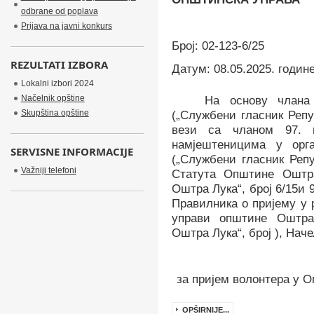
odbrane od poplava
Prijava na javni konkurs
Број: 0
2
-
12
3
-6/25
REZULTATI IZBORA
Датум:
08.05.2025.
годин
Lokalni izbori 2024
Načelnik opštine
На основу члана
Skupština opštine
(„Службени гласник Репу
вези са чланом 97. 
намјештеницима у орг
SERVISNE INFORMACIJE
(„Службени гласник Репу
Važniji telefoni
Статута Општине Оштр
Оштра Лука“, број 6/15
и 
Правилника
о пријему у
управи општине Оштра
Оштра Лука“, број ), Нач
за пријем
волонтера
у О
OPŠIRNIJE...