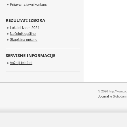
Prijava na javni konkurs
REZULTATI IZBORA
Lokalni izbori 2024
Načelnik opštine
Skupština opštine
SERVISNE INFORMACIJE
Važniji telefoni
© 2026 http://www.op
Joomla!
je Slobodan 