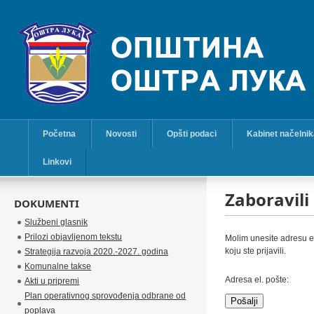
Početna
Novosti
Opšti podaci
Kabinet načelni
Linkovi
Zaboravili
DOKUMENTI
Službeni glasnik
Prilozi objavljenom tekstu
Molim unesite adresu el
koju ste prijavili.
Strategija razvoja 2020.-2027. godina
Komunalne takse
Adresa el. pošte:
Akti u pripremi
Plan operativnog sprovođenja odbrane od
Pošalji
poplava