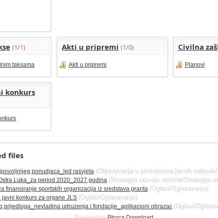
kse
Akti u pripremi
Civilna zaš
(1/1)
(1/0)
lnim taksama
Akti u pripremi
Planovi
ni konkurs
konkurs
 files
(Objavljivanja u postupcima javnih nabavki
jpovoljnijeg ponudjaca_led rasvjeta
(Strategija razvoja opštine/Strategija r
a Ostra Luka_za period 2020_2027 godina
(Oglasi/Oglasavanja)
a finansiranje sportskih organizacija iz sredstava granta
(Oglasi/Oglasavanja)
 javni konkurs za organe JLS
(Oglasi/Oglasav
 prijedloga_nevladina udruzenja i fondacije_aplikacioni obrazac
Powered by
Phoca
Download