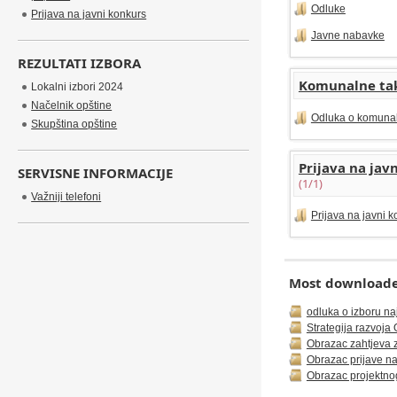
Odluke
Prijava na javni konkurs
Javne nabavke
REZULTATI IZBORA
Komunalne ta
Lokalni izbori 2024
Načelnik opštine
Odluka o komuna
Skupština opštine
Prijava na jav
SERVISNE INFORMACIJE
(1/1)
Važniji telefoni
Prijava na javni 
Most downloaded
odluka o izboru na
Strategija razvoj
Obrazac zahtjeva z
Obrazac prijave na
Obrazac projektnog