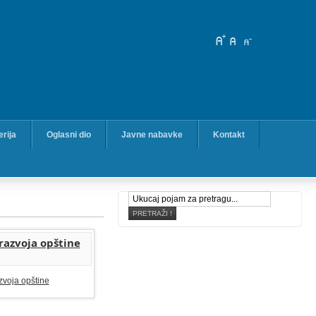
erija
Oglasni dio
Javne nabavke
Kontakt
 razvoja opštine
azvoja opštine