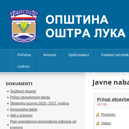
Početna
Novosti
Opšti podaci
Kabinet načelni
Linkovi
Javne nab
DOKUMENTI
Službeni glasnik
Prilozi objavljenom tekstu
Prilozi objavl
Strategija razvoja 2020.-2027. godina
(4/16)
Komunalne takse
Pravilnici
Akti u pripremi
Plan operativnog sprovođenja odbrane od
Ostalo
poplava