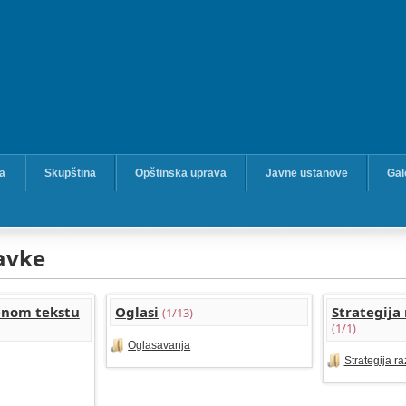
ka
Skupština
Opštinska uprava
Javne ustanove
Gal
avke
jenom tekstu
Oglasi
Strategija
(1/13)
(1/1)
Oglasavanja
Strategija r