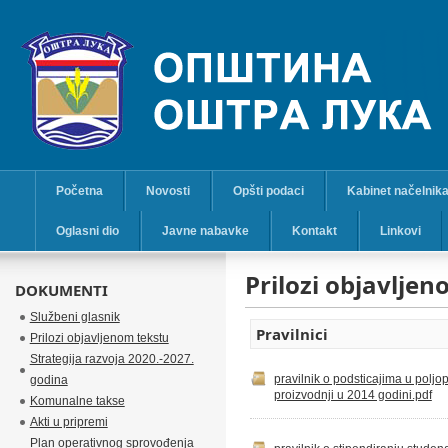
Početna
Novosti
Opšti podaci
Kabinet načelnik
Oglasni dio
Javne nabavke
Kontakt
Linkovi
Prilozi objavlje
DOKUMENTI
Službeni glasnik
Pravilnici
Prilozi objavljenom tekstu
Strategija razvoja 2020.-2027.
pravilnik o podsticajima u poljo
godina
proizvodnji u 2014 godini.pdf
Komunalne takse
Akti u pripremi
Plan operativnog sprovođenja