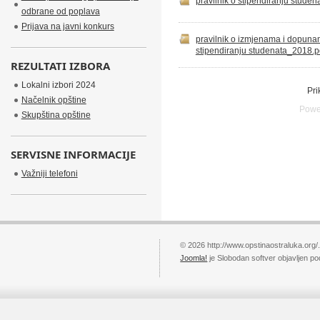
pravilnik o stipendiranju studen
odbrane od poplava
Prijava na javni konkurs
pravilnik o izmjenama i dopuna
stipendiranju studenata_2018.p
REZULTATI IZBORA
Lokalni izbori 2024
Pri
Načelnik opštine
Powe
Skupština opštine
SERVISNE INFORMACIJE
Važniji telefoni
© 2026 http://www.opstinaostraluka.org/
Joomla!
je Slobodan softver objavljen p