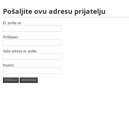
Pošaljite ovu adresu prijatelju
El. pošta za:
Pošiljalac:
Vaša adresa el. pošte:
Naslov:
POŠALJI
ODUSTANI