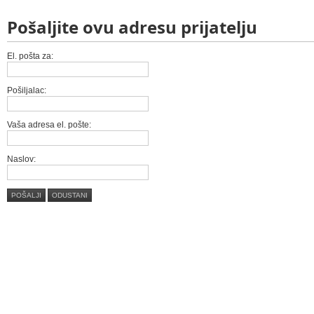
Pošaljite ovu adresu prijatelju
El. pošta za:
Pošiljalac:
Vaša adresa el. pošte:
Naslov:
POŠALJI
ODUSTANI