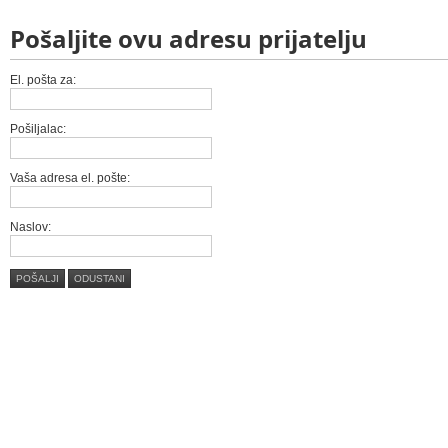
Pošaljite ovu adresu prijatelju
El. pošta za:
Pošiljalac:
Vaša adresa el. pošte:
Naslov:
POŠALJI
ODUSTANI