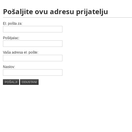
Pošaljite ovu adresu prijatelju
El. pošta za:
Pošiljalac:
Vaša adresa el. pošte:
Naslov:
POŠALJI
ODUSTANI