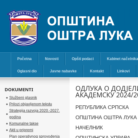
Početna
Novosti
Opšti podaci
Kabinet načelnik
Oglasni dio
Javne nabavke
Kontakt
Linkovi
ОДЛУКА О ДОДЈЕЛ
DOKUMENTI
АКАДЕМСКУ 2024/2
Službeni glasnik
Prilozi objavljenom tekstu
РЕПУБЛИКА СРПСКА
Strategija razvoja 2020.-2027.
ОПШТИНА ОШТРА ЛУКА
godina
Komunalne takse
НАЧЕЛНИК
Akti u pripremi
Plan operativnog sprovođenja
OПШТИНСКА УПРАВА