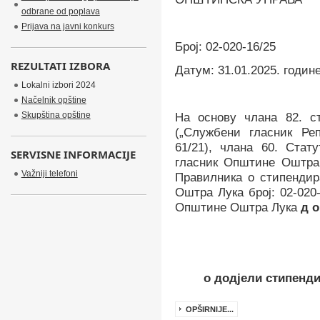
odbrane od poplava
Prijava na javni konkurs
Број:
02-020-16/25
REZULTATI IZBORA
Датум: 3
1
.01.2025. годин
Lokalni izbori 2024
Načelnik opštine
Skupština opštine
На основу
члана
8
2. с
(„Службени гласник Реп
61/21
), члана 60. Стат
SERVISNE INFORMACIJE
гласник Општине Оштра 
Važniji telefoni
Правилника о стипендир
Оштра Лука
број: 02-020
Општине Оштра Лука
д
о
о додјели стипенди
OPŠIRNIJE...