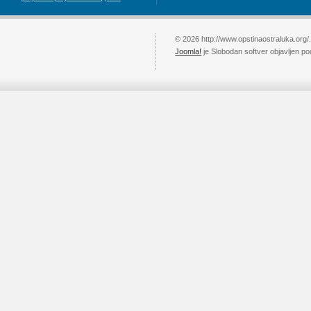
© 2026 http://www.opstinaostraluka.org/
Joomla!
je Slobodan softver objavljen p