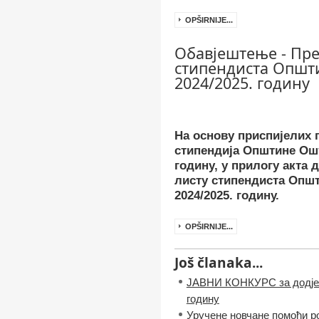
OPŠIRNIJE...
Обавјештење - Пр
стипендиста Општи
2024/2025. годину
На основу приспијелих п
стипендија Општине Ошт
годину, у прилогу акта
листу стипендиста Општ
2024/2025. годину.
OPŠIRNIJE...
Još članaka...
ЈАВНИ КОНКУРС за додјел
годину
Уручене новчане помоћи р