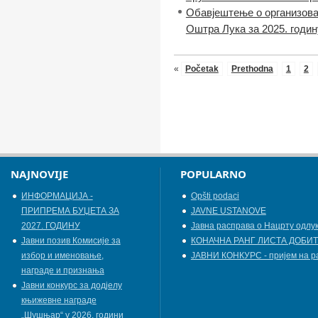
Обавјештење о организова
Оштра Лука за 2025. годин
«
Početak
Prethodna
1
2
NAJNOVIJE
POPULARNO
ИНФОРМАЦИЈА -
Opšti podaci
ПРИПРЕМА БУЏЕТА ЗА
JAVNE USTANOVE
2027. ГОДИНУ
Јавна расправа о Нацрту одлу
Jавни позив Комисије за
КОНАЧНА РАНГ ЛИСТА ДОБИТ
избор и именовање,
ЈАВНИ КОНКУРС - пријем на р
награде и признања
Јавни конкурс за додјелу
књижевнe наградe
„Шушњар“ у 2026. години