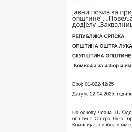
Јавни позив за при
општине“, „Повеља
додјелу „Захвални
РЕПУБЛИКА СРПСКА
ОПШТИНА ОШТРА ЛУК
СКУПШТИНА ОПШТИНЕ
-Комисија за избор и и
Број: 01-022-42/
25
Датум:
22
.0
4
.202
5
.
годин
На основу члана 11.
Одл
општине Оштра Лука, бро
Комисија за избор и име