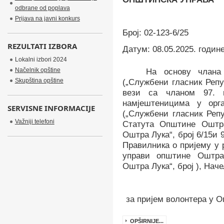
odbrane od poplava
Prijava na javni konkurs
Број: 0
2
-
12
3
-6/25
REZULTATI IZBORA
Датум:
08.05.2025.
годин
Lokalni izbori 2024
Načelnik opštine
На основу члана
Skupština opštine
(„Службени гласник Репу
вези са чланом 97. 
намјештеницима у орг
SERVISNE INFORMACIJE
(„Службени гласник Репу
Važniji telefoni
Статута Општине Оштр
Оштра Лука“, број 6/15
и 
Правилника
о пријему у
управи општине Оштра
Оштра Лука“, број ), Нач
за пријем
волонтера
у О
OPŠIRNIJE...