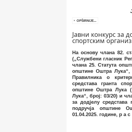
OPŠIRNIJE...
Јавни конкурс за д
спортским органи
На основу члана
8
2. с
(„Службени гласник Реп
члана
25
. Статута опш
општине Оштра Лука“, 
Правилника о крите
средстава гранта спо
општине Оштра Лука (
Лука“, број:
03/20
) и ч
за додјелу средстава 
подручја општине О
01.04.2025.
године
,
р а с 