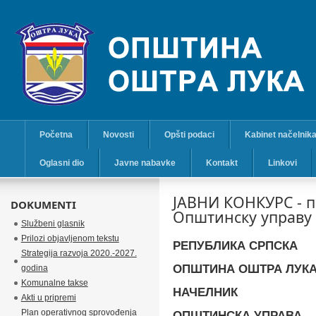
Početna
Novosti
Opšti podaci
Kabinet načelnik
Oglasni dio
Javne nabavke
Kontakt
Linkovi
ЈАВНИ КОНКУРС - п
DOKUMENTI
Општинску управу
Službeni glasnik
Prilozi objavljenom tekstu
РЕПУБЛИКА
СРПСКА
Strategija razvoja 2020.-2027.
ОПШТИНА ОШТРА ЛУК
godina
Komunalne takse
НАЧЕЛНИК
Akti u pripremi
Plan operativnog sprovođenja
ОПШТИНСКА УПРАВА