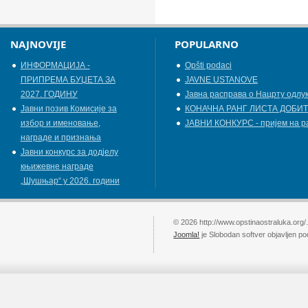
NAJNOVIJE
POPULARNO
ИНФОРМАЦИЈА -
Opšti podaci
ПРИПРЕМА БУЏЕТА ЗА
JAVNE USTANOVE
2027. ГОДИНУ
Јавна расправа о Нацрту одлу
Jавни позив Комисије за
КОНАЧНА РАНГ ЛИСТА ДОБИТ
избор и именовање,
ЈАВНИ КОНКУРС - пријем на р
награде и признања
Јавни конкурс за додјелу
књижевнe наградe
„Шушњар“ у 2026. години
© 2026 http://www.opstinaostraluka.org/
Joomla!
je Slobodan softver objavljen p