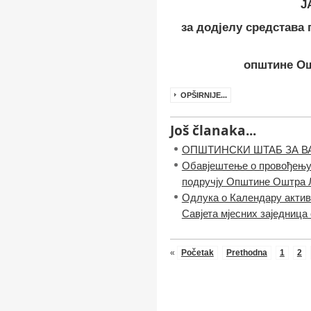
Ј
за додјелу средстава 
општине Ош
OPŠIRNIJE...
Još članaka...
ОПШТИНСКИ ШТАБ ЗА ВАН
Обавјештење о провођењу 
подручју Општине Оштра 
Одлука o Календару актив
Савјета мјесних заједниц
«
Početak
Prethodna
1
2