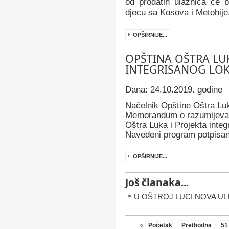
od prodatih ulaznica će bi
djecu sa Kosova i Metohije
OPŠIRNIJE...
OPŠTINA OŠTRA LU
INTEGRISANOG LOK
Dana: 24.10.2019. godine
Načelnik Opštine Oštra Luk
Memorandum o razumijevanj
Oštra Luka i Projekta integ
Navedeni program potpisan 
OPŠIRNIJE...
Još članaka...
U OŠTROJ LUCI NOVA UL
«
Početak
Prethodna
51