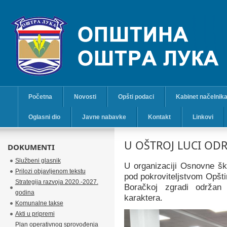
Početna
Novosti
Opšti podaci
Kabinet načelnik
Oglasni dio
Javne nabavke
Kontakt
Linkovi
U OŠTROJ LUCI OD
DOKUMENTI
Službeni glasnik
U organizaciji Osnovne š
Prilozi objavljenom tekstu
pod pokroviteljstvom Opšti
Strategija razvoja 2020.-2027.
Boračkoj zgradi održan 
godina
karaktera.
Komunalne takse
Akti u pripremi
Plan operativnog sprovođenja