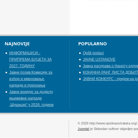
NAJNOVIJE
POPULARNO
ИНФОРМАЦИЈА -
Opšti podaci
ПРИПРЕМА БУЏЕТА ЗА
JAVNE USTANOVE
2027. ГОДИНУ
Јавна расправа о Нацрту одлу
Jавни позив Комисије за
КОНАЧНА РАНГ ЛИСТА ДОБИТ
избор и именовање,
ЈАВНИ КОНКУРС - пријем на р
награде и признања
Јавни конкурс за додјелу
књижевнe наградe
„Шушњар“ у 2026. години
© 2026 http://www.opstinaostraluka.org/
Joomla!
je Slobodan softver objavljen p