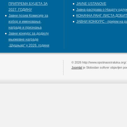
ПРИПРЕМА БУЏЕТА ЗА
JAVNE USTANOVE
2027. ГОДИНУ
Јавна расправа о Нацрту одлу
Jавни позив Комисије за
КОНАЧНА РАНГ ЛИСТА ДОБИТ
избор и именовање,
ЈАВНИ КОНКУРС - пријем на р
награде и признања
Јавни конкурс за додјелу
књижевнe наградe
„Шушњар“ у 2026. години
© 2026 http://www.opstinaostraluka.org/
Joomla!
je Slobodan softver objavljen p