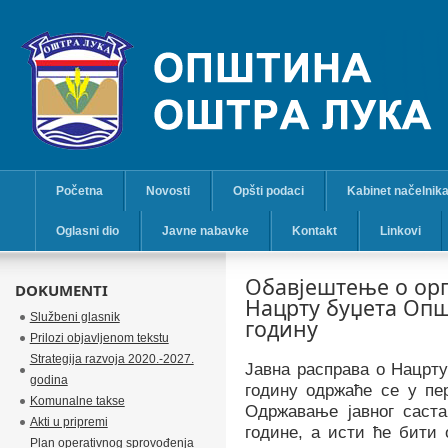
Početna
Novosti
Opšti podaci
Kabinet načelnik
Oglasni dio
Javne nabavke
Kontakt
Linkovi
Обавјештење о орг
DOKUMENTI
Нацрту буџета Опш
Službeni glasnik
годину
Prilozi objavljenom tekstu
Strategija razvoja 2020.-2027.
Јавна расправа о Нацрт
godina
годину одржаће се у п
Komunalne takse
Одржавање јавног саста
Akti u pripremi
године, а исти ће бити 
Plan operativnog sprovođenja