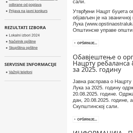
сали.
odbrane od poplava
Утврђени Нацрт буџета о
Prijava na javni konkurs
објављен је на званично
Лука (www.opstinaostraluk
REZULTATI IZBORA
Општинске управе општи
Lokalni izbori 2024
Načelnik opštine
OPŠIRNIJE...
Skupština opštine
Обавјештење о орг
Нацрту ребаланса
SERVISNE INFORMACIJE
за 2025. годину
Važniji telefoni
Јавна расправа о Нацрт
Лука за 2025. годину одр
20.08.2025. године. Одрж
дан, 20.08.2025. године, 
Скупштинској сали.
OPŠIRNIJE...