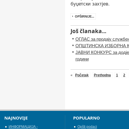
буџетски захтјев.
OPŠIRNIJE...
Još članaka...
ОГЛАС за продају службен
ОПШТИНСКА ИЗБОРНА 
ЈАВНИ КОНКУРС за додјел
години
«
Početak
Prethodna
1
2
NAJNOVIJE
POPULARNO
ИНФОРМАЦИЈА -
Opšti podaci