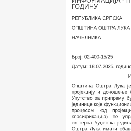
ИНФОРМАЦИЈА - П
ГОДИНУ
РЕПУБЛИКА СРПСКА
ОПШТИНА ОШТРА ЛУКА
НАЧЕЛНИКА
Број: 02-400-15/25
Датум: 18.07.2025. годин
Општина Оштра Лука
ј
пројекцију и доношење б
Упутство за припрему бу
јединице које функциони
процесом код пројекц
класификација) ће уп
екстерна буџетска једи
Оштра Лука имати обав