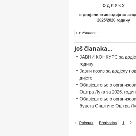
O
Д Л У К У
о додјели стипендија за ака
2025/
2026
годину
OPŠIRNIJE...
Još članaka...
ЈАВНИ КОНКУРС за додјел
годину
Јавни позив за додјелу н
дијете
Обавјештење о организова
Оштра Лука за 2026. годин
Обавјештење о организова
буџета Општине Оштра Лук
«
Početak
Prethodna
1
2