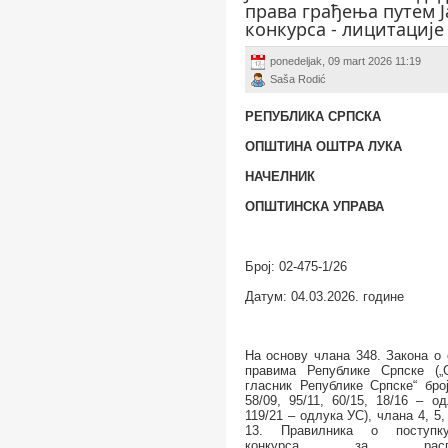
права грађења путем Ј
конкурса - лицитације
ponedeljak, 09 mart 2026 11:19
Saša Rodić
РЕПУБЛИКА СРПСКА
ОПШТИНА ОШТРА ЛУКА
НАЧЕЛНИК
ОПШТИНСКА УПРАВА
Број:
02-475-1/26
Датум: 04.03.2026.
године
На основу члана 348. Закона о
правима Републике Српске („
гласник Републике Српске“ број
58/09, 95/11, 60/15, 18/16 – о
119/21 – одлука УС), члана 4, 5,
13. Правилника о поступку
конкурса за распол