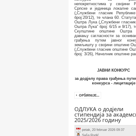
непокретностима у својини Р
Српске и јединица локалне са
(„Службени гласник Републике
број:20/12), те члана 60. Статут
Оштра Лука („Службени гласник
Оштра Лука“ број: 6/15 и 9/17), 
Скупштине општине Оштра
давању сагласности за оснива
грађења путем јавног конк
земљишту у својини општине Ош
(„Службени гласник општине Ош
број: 3/26), Начелник општине ра
ЈАВНИ КОНКУРС
за додјелу права грађења путе
конкурса - лицитације
OPŠIRNIJE...
ОДЛУКА о додјели
стипендија за академс
2025/2026 годину
petak, 20 februar 2026 09:37
Saša Rodić