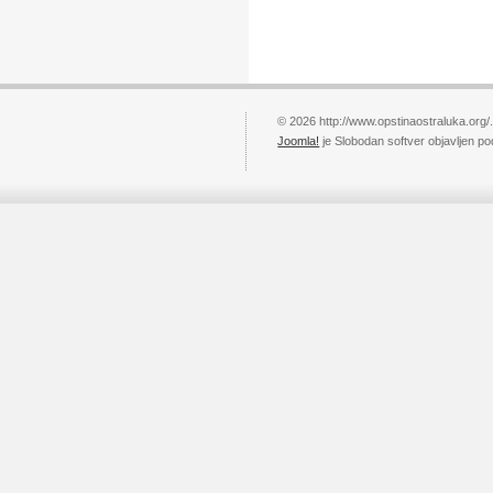
© 2026 http://www.opstinaostraluka.org/
Joomla!
je Slobodan softver objavljen p