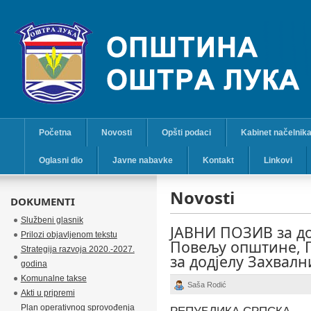
Početna
Novosti
Opšti podaci
Kabinet načelnik
Oglasni dio
Javne nabavke
Kontakt
Linkovi
Novosti
DOKUMENTI
Službeni glasnik
ЈАВНИ ПОЗИВ за до
Prilozi objavljenom tekstu
Повељу општине, П
Strategija razvoja 2020.-2027.
за додјелу Захвалн
godina
Komunalne takse
Saša Rodić
Akti u pripremi
Plan operativnog sprovođenja