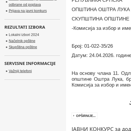
РЕПУБЛИКА СРПСКА
odbrane od poplava
ОПШТИНА ОШТРА ЛУКА
Prijava na javni konkurs
СКУПШТИНА ОПШТИНЕ
REZULTATI IZBORA
-Комисија за избор и им
Lokalni izbori 2024
Načelnik opštine
Број: 01-022-35/
2
6
Skupština opštine
Датум:
2
4.0
4
.2026.
годин
SERVISNE INFORMACIJE
Važniji telefoni
На основу члана 11.
Одл
општине Оштра Лука, бро
Комисија за избор и име
OPŠIRNIJE...
ЈАВНИ КОНКУРС за дод