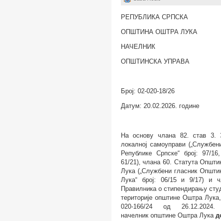
РЕПУБЛИКА СРПСКА
ОПШТИНА ОШТРА ЛУКА
НАЧЕЛНИК
OПШТИНСКА УПРАВА
Број:
02-020-18/26
Датум: 20.02.2026. године
На основу
члана
8
2. став 3.
локалној самоуправи („Службен
Републике Српске“ број: 9
7
/
1
6
61/21
), члана 60. Статута Општ
Лука („Службени гласник Општи
Лука“ број:
06/15 и 9/17
) и ч
Правилника о стипендирању сту
територије општине Оштра Лука
020-166/24 од 26.12.2024.
н
ачелник oпштине Оштра Лука
д