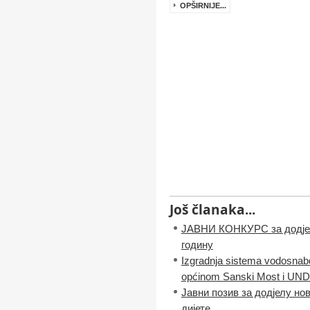
OPŠIRNIJE...
Još članaka...
ЈАВНИ КОНКУРС за додјел
годину
Izgradnja sistema vodosnabd
općinom Sanski Most i UN
Јавни позив за додјелу н
дијете