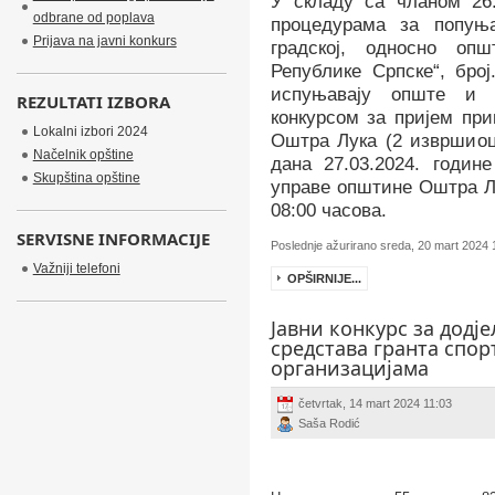
У складу са чланом 26.
odbrane od poplava
процедурама за попуњ
Prijava na javni konkurs
градској, односно опш
Републике Српске“, број
испуњавају опште и 
REZULTATI IZBORA
конкурсом за пријем пр
Lokalni izbori 2024
Оштра Лука (2 изврши
о
Načelnik opštine
дана
27
.03.202
4
.
године
Skupština opštine
управе општине Оштра Лу
08:00 часова.
SERVISNE INFORMACIJE
Poslednje ažurirano sreda, 20 mart 2024 
Važniji telefoni
OPŠIRNIJE...
Јавни конкурс за додје
средстава гранта спо
организацијама
četvrtak, 14 mart 2024 11:03
Saša Rodić