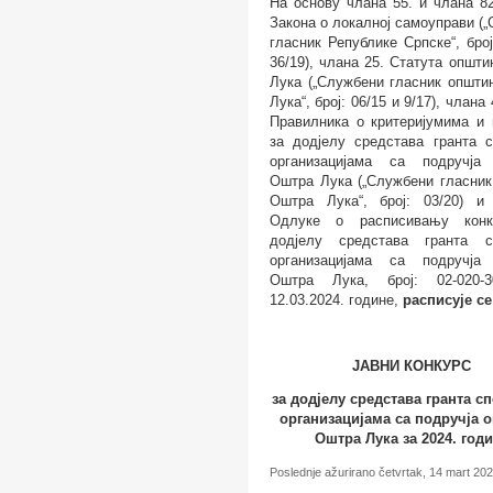
На основу
члана 55. и члана
8
Закона о локалној самоуправи (
гласник Републике Српске“, број
36/19
), члана
25
. Статута општ
Лука („Службени гласник општи
Лука“, број:
06/15 и 9/17
), члана 
Правилника о критеријумима и
за додјелу средстава гранта с
организацијама са подручја
Оштра Лука („Службени гласник
Оштра Лука“, број:
03/20
) и
Одлуке о расписивању конк
додјелу средстава гранта с
организацијама са подручја
Оштра Лука, број:
02-020-3
12.03.2024.
године
,
расписује
се
ЈАВНИ КОНКУРС
за додјелу средстава гранта с
организацијама са подручја 
Оштра Лука
за 2024.
год
Poslednje ažurirano četvrtak, 14 mart 20