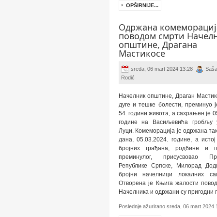
OPŠIRNIJE...
Одржана комеморациј
поводом смрти Начел
општине, Драгана
Мастикосе
sreda, 06 mart 2024 13:28
Saš
Rodić
Начелник општине, Драган Мастик
дуге и тешке болести, преминуо ј
54. години живота, а сахрањен је 0
године на Васиљевића гробљу 
Луци. Комеморација је одржана та
дана, 05.03.2024. године, а исто
бројних грађана, родбине и п
преминулог, присусвовао Пре
Републике Српске, Милорад Дод
бројни начелници локалних сам
Отворена је Књига жалости пово
Начелника и одржани су пригодни г
Poslednje ažurirano sreda, 06 mart 2024 