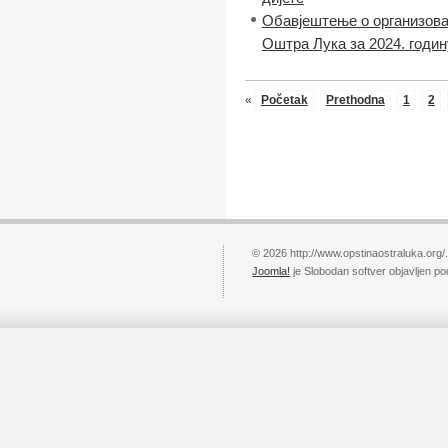
Обавјештење о организова
Оштра Лука за 2024. годин
«
Početak
Prethodna
1
2
© 2026 http://www.opstinaostraluka.org/
Joomla!
je Slobodan softver objavljen p