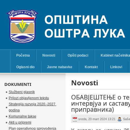
Početna
Novosti
Opšti podaci
Kabinet načelnik
Oglasni dio
Javne nabavke
Kontakt
Linkovi
Novosti
DOKUMENTI
Službeni glasnik
OБАВЈЕШТЕЊЕ о те
Prilozi objavljenom tekstu
интервјуа и састав
Strategija razvoja 2020.-2027.
приправника)
godina
Komunalne takse
sreda, 20 mart 2024 13:21
Saša
Akti u pripremi
Plan operativnog sprovođenja