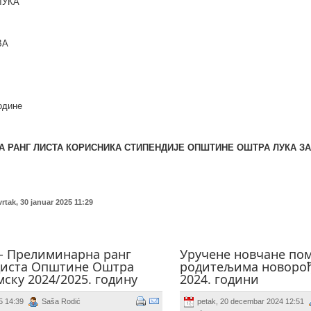
ЛУКА
ВА
године
А РАНГ ЛИСТА КОРИСНИКА СТИПЕНДИЈЕ OПШТИНЕ ОШТРА ЛУКА
ЗА
rtak, 30 januar 2025 11:29
- Прелиминарна ранг
Уручене новчане по
диста Општине Оштра
родитељима новорођ
мску 2024/2025. годину
2024. години
25 14:39
Saša Rodić
petak, 20 decembar 2024 12:51