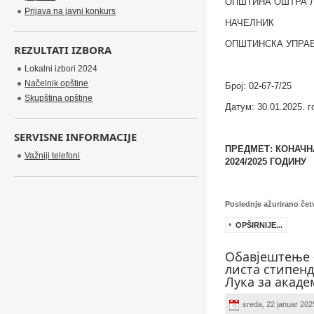
ОПШТИНА ОШТРА 
Prijava na javni konkurs
НАЧЕЛНИК
ОПШТИНСКА УПРА
REZULTATI IZBORA
Lokalni izbori 2024
Načelnik opštine
Број:
02-67-7/25
Skupština opštine
Датум:
30.01.2025. 
SERVISNE INFORMACIJE
ПРЕДМЕТ: КОНАЧН
Važniji telefoni
2024/2025 ГОДИНУ
Poslednje ažurirano četv
OPŠIRNIJE...
Обавјештење 
листа стипен
Лука за акаде
sreda, 22 januar 20