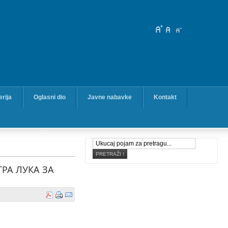
erija
Oglasni dio
Javne nabavke
Kontakt
РА ЛУКА ЗА