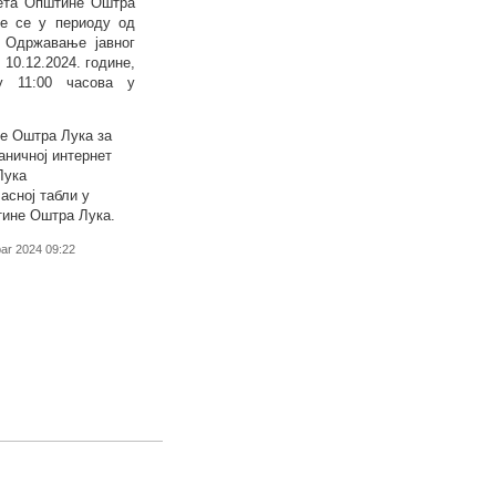
џета Општине Оштра
ће се у периоду од
. Одржавање јавног
,
10.12
.2024. године,
у 1
1
:00 часова у
е Оштра Лука за
ваничној интернет
Лука
ласној табли у
тине Оштра Лука.
bar 2024 09:22