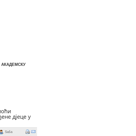
 АКАДЕМСКУ
моћи
ене дјеце у
Saša