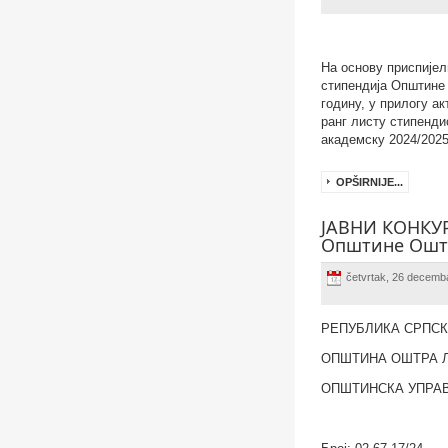
На основу приспијел
стипендија Општине 
годину, у прилогу 
ранг листу стипенд
академску 2024/2025
OPŠIRNIJE...
ЈАВНИ КОНКУРС
Општине Оштр
četvrtak, 26 decemb
РЕПУБЛИКА СРПС
ОПШТИНА ОШТРА 
ОПШТИНСКА УПРА