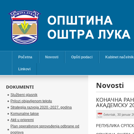
Početna
Novosti
Opšti podaci
Kabinet načelni
Linkovi
Novosti
DOKUMENTI
Službeni glasnik
КОНАЧНА РАН
Prilozi objavljenom tekstu
АКАДЕМСКУ 2
Strategija razvoja 2020.-2027. godina
Komunalne takse
četvrtak, 30 januar 
Akti u pripremi
РЕПУБЛИКА СРПС
Plan operativnog sprovođenja odbrane od
poplava