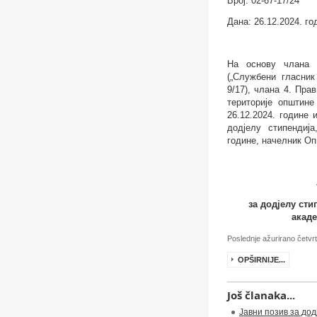
Број: 02-67-17/24
Дана: 26.12.2024. го
На основу члана 
(„Службени гласни
9/1
7
), члана 4. Пра
територије општине
26.12.2024. године
додјелу стипендија,
године
,
н
ачелник Оп
за додјелу сти
акаде
Poslednje ažurirano četv
OPŠIRNIJE...
Još članaka...
Јавни позив за до