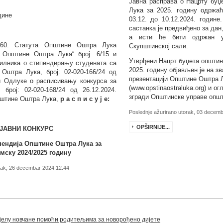
Јавна расправа о Нацрту бу
Лука за 202
5
. годину одржа
дине
03.12
. до
10.12
.2024. године
састанка је предвиђено за дан
а исти ће бити одржан 
60. Статута Општине Оштра Лука
Скупштинској сали.
к Општине Оштра Лука“ број:
6/
15
и
Утврђени Нацрт буџета општин
вилника о стипендирању студената са
202
5
. годину објављен је на з
 Оштра Лука, број: 02-020-166/24 од
презентацији Општине Оштра 
 и Одлуке о расписивању конкурса за
(www.opstinaostraluka.org) и ог
 број:
02-
020
-1
68
/24
од
26
.
12
.2024.
згради Општинске управе опш
штине Оштра Лука
,
р а с п и с у ј е:
Poslednje ažurirano utorak, 03 decem
OPŠIRNIJE...
ЈАВНИ КОНКУРС
пендија
Општине Оштра Лука
за
мску 2024/20
2
5
годину
rtak, 26 decembar 2024 12:44
дјелу новчане помоћи родитељима за новорођено дијете