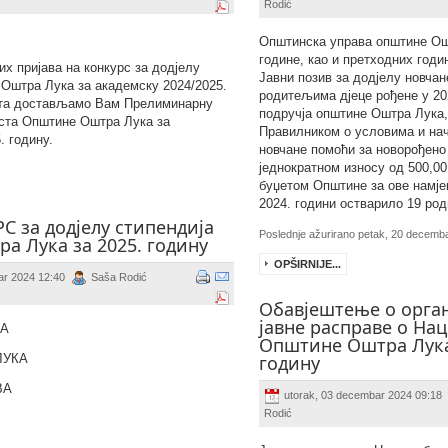
Rodić
Општинска управа општине Ош
године, као и претходних годи
их пријава на конкурс за додјелу
Јавни позив за додјелу новча
Оштра Лука за академску 2024/2025.
родитељима дјеце рођене у 20
акта достављамо Вам Прелиминарну
подручја општине Оштра Лука,
иста Општине Оштра Лука за
Правилником о условима и на
. годину.
новчане помоћи за новорођено 
једнократном износу од 500,0
буџетом Општине за ове намје
2024. години остварило 19 ро
 за додјелу стипендија
Poslednje ažurirano petak, 20 decemb
а Лука за 2025. годину
OPŠIRNIJE...
ar 2024 12:40
Saša Rodić
Обавјештење о орга
јавне расправе о Нац
КА
Општине Оштра Лука
ЛУКА
годину
ВА
utorak, 03 decembar 2024 09:18
Rodić