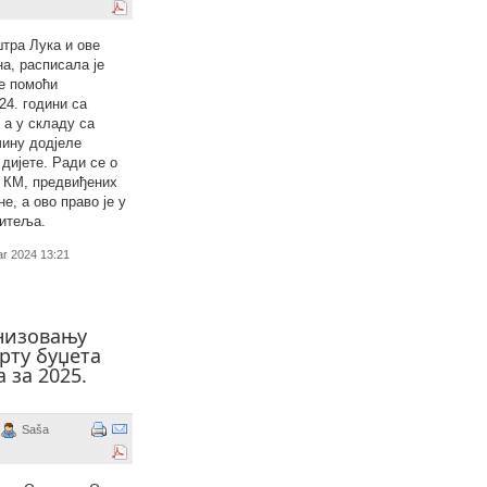
тра Лука и ове
на, расписала је
не помоћи
24. години са
 а у складу са
чину додјеле
дијете. Ради се о
0 КМ, предвиђених
не
, а ово право је у
дитеља
.
ar 2024 13:21
низовању
рту буџета
 за 2025.
Saša