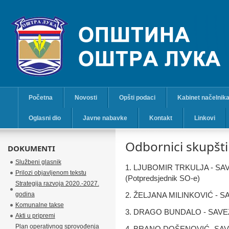
Početna
Novosti
Opšti podaci
Kabinet načelnik
Oglasni dio
Javne nabavke
Kontakt
Linkovi
Odbornici skupšti
DOKUMENTI
Službeni glasnik
1. LJUBOMIR TRKULJA - S
Prilozi objavljenom tekstu
(Potpredsjednik SO-e)
Strategija razvoja 2020.-2027.
godina
2. ŽELJANA MILINKOVIĆ -
Komunalne takse
3. DRAGO BUNDALO - SAV
Akti u pripremi
Plan operativnog sprovođenja
4. BRANO DOŠENOVIĆ- SA