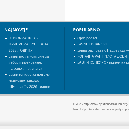
NAJNOVIJE
POPULARNO
ИНФОРМАЦИЈА -
Opšti podaci
ПРИПРЕМА БУЏЕТА ЗА
JAVNE USTANOVE
2027. ГОДИНУ
Јавна расправа о Нацрту одлу
Jавни позив Комисије за
КОНАЧНА РАНГ ЛИСТА ДОБИТ
избор и именовање,
ЈАВНИ КОНКУРС - пријем на р
награде и признања
Јавни конкурс за додјелу
књижевнe наградe
„Шушњар“ у 2026. години
© 2026 http://www.opstinaostraluka.org/
Joomla!
je Slobodan softver objavljen p