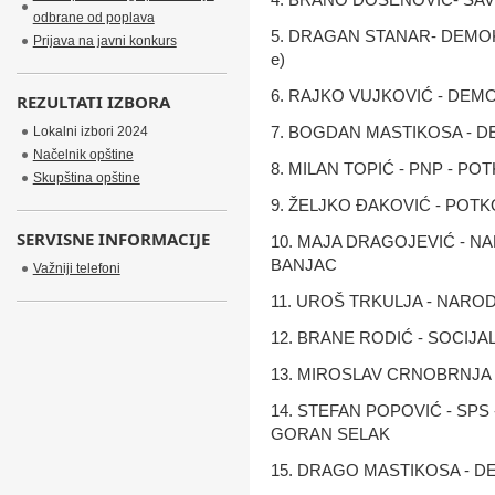
odbrane od poplava
5. DRAGAN STANAR- DEMOKR
Prijava na javni konkurs
e)
6. RAJKO VUJKOVIĆ -
DEMO
REZULTATI IZBORA
7. BOGDAN MASTIKOSA - 
Lokalni izbori 2024
Načelnik opštine
8. MILAN TOPIĆ - PNP - 
Skupština opštine
9. ŽELJKO ĐAKOVIĆ - POT
SERVISNE INFORMACIJE
10. MAJA DRAGOJEVIĆ - N
BANJAC
Važniji telefoni
11. UROŠ TRKULJA
- NAROD
12. BRANE RODIĆ - SOCIJA
13. MIROSLAV CRNOBRNJA
14. STEFAN POPOVIĆ - SPS 
GORAN SELAK
15. DRAGO MASTIKOSA - 