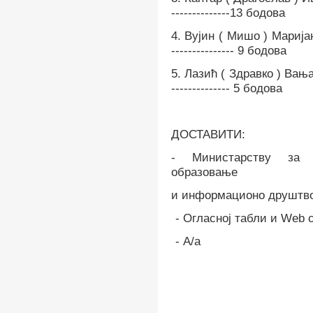
--------------13 бодова
4.
Вујин ( Мишо ) Марија
--------------- 9 бодова
5.
Лазић ( Здравко )
В
ања 
--
---------
-
--
5
бодова
ДОСТАВИТИ:
-
Министарству за 
образовање
и информационо друштво
-
Огласној табли и Web с
-
А
/а