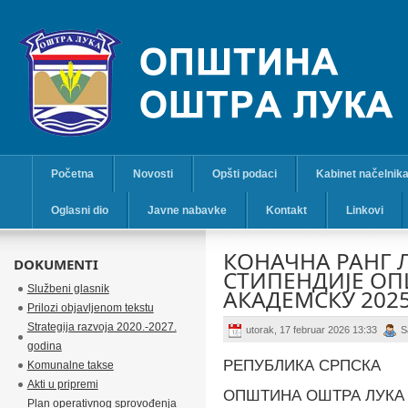
Početna
Novosti
Opšti podaci
Kabinet načelnik
Oglasni dio
Javne nabavke
Kontakt
Linkovi
КОНАЧНА РАНГ 
DOKUMENTI
СТИПЕНДИЈЕ OП
Službeni glasnik
АКАДЕМСКУ 2025
Prilozi objavljenom tekstu
Strategija razvoja 2020.-2027.
utorak, 17 februar 2026 13:33
S
godina
РЕПУБЛИКА СРПСКА
Komunalne takse
Akti u pripremi
ОПШТИНА ОШТРА ЛУКА
Plan operativnog sprovođenja