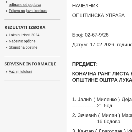
odbrane od poplava
НАЧЕЛНИК
Prijava na javni konkurs
ОПШТИНСКА УПРАВА
REZULTATI IZBORA
Број:
02-67-9/26
Lokalni izbori 2024
Načelnik opštine
Датум:
17.02.2026. годин
Skupština opštine
SERVISNE INFORMACIJE
ПРЕДМЕТ:
Važniji telefoni
КОНАЧНА РАНГ ЛИСТА
OПШТИНЕ ОШТРА ЛУК
1.
Јалић ( Миленко ) Деја
--------------21 бод
2.
Зечевић ( Милан ) Мар
--------------16 бодова
3.
Кантар ( Драгослав ) Ивана