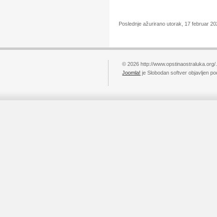
Poslednje ažurirano utorak, 17 februar 2
© 2026 http://www.opstinaostraluka.org/
Joomla!
je Slobodan softver objavljen p