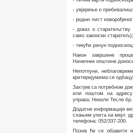
-
увјерење о пребивалиш
-
родни лист новорођеног 
-
доказ о старатељству
само законски старатељ)
-
текући рачун подносиоца
Након завршене проц
Начелник општине доноси
Непотпуни, неблаговреме
критеријумима се
о
дбацу
Захтјев са потребном до
или поштом на адресу
управа;
Николе Тесле
бр.
Додатне информације вез
слањем упита на мејл
:
op
телефона: 052/337-
2
00.
Позив
ће се објавити 