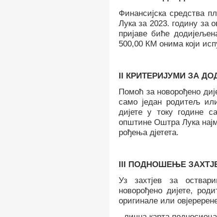
Финансијска средства п
Лука за 202
3
. годину за 
пријаве биће додијељен
500,00 КМ онима који ис
II
КРИТЕРИЈУМИ ЗА ДО
Помоћ за новорођено дије
само један родитељ или
дијете у току године с
општине Оштра Лука најм
рођења дјетета.
III
ПОДНОШЕЊЕ ЗАХТЈ
Уз захтјев за оствар
новорођено дијете, род
оригинале или овјеререн
-
лична карта подносиоца 