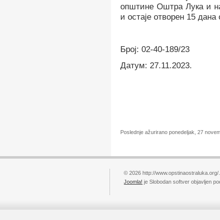
општине Оштра Лука и н
и остаје отворен
15 дана 
Број: 02-4
0
-
18
9/2
3
Датум:
27
.
1
1
.202
3
.
Poslednje ažurirano ponedeljak, 27 nove
© 2026 http://www.opstinaostraluka.org/
Joomla!
je Slobodan softver objavljen p