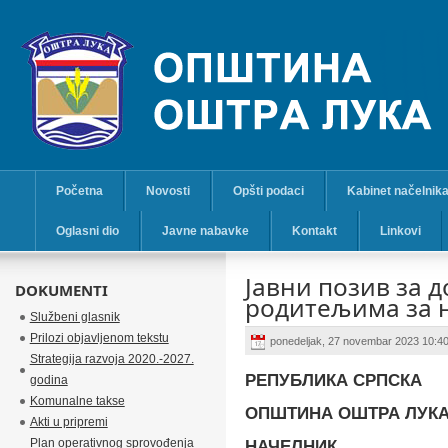
Početna
Novosti
Opšti podaci
Kabinet načelnik
Oglasni dio
Javne nabavke
Kontakt
Linkovi
Јавни позив за 
DOKUMENTI
родитељима за 
Službeni glasnik
Prilozi objavljenom tekstu
ponedeljak, 27 novembar 2023 10:4
Strategija razvoja 2020.-2027.
РЕПУБЛИКА СРПСКА
godina
Komunalne takse
ОПШТИНА ОШТРА ЛУК
Akti u pripremi
Plan operativnog sprovođenja
НАЧЕЛНИК