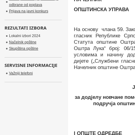
odbrane od poplava
ОПШТИНСКА УПРАВА
Prijava na javni konkurs
REZULTATI IZBORA
На основу члана
59
. За
гласник Републике Српс
Lokalni izbori 2024
Статута општине Оштра
Načelnik opštine
Оштра Лука“ број:
06/15
Skupština opštine
условима и начину дод
дијете („Службени гласн
SERVISNE INFORMACIJE
Н
ачелник општине Оштра
Važniji telefoni
за додјелу новчане пом
подручја општи
I
ОПШТЕ ОДРЕДБЕ