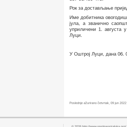
Рок за достављање пријед
Име добитника овогодиш
јула, а званично саопш
уприличени 1. августа 
Луци.
У Оштрој Луци, дана 06. 0
Poslednje ažurirano četvrtak, 09 jun 2022
© 2026 http://www.opstinaostraluka.org/