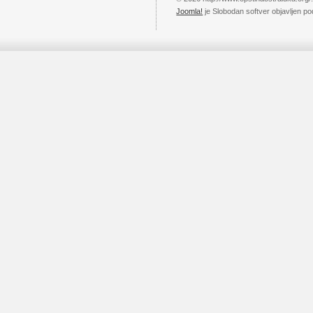
Joomla!
je Slobodan softver objavljen p