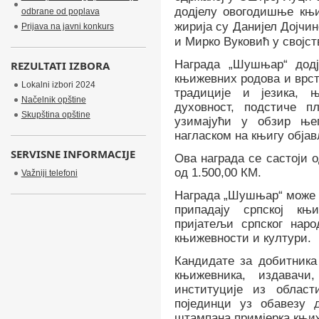
додјелу овогодишње књ
odbrane od poplava
жирија су Данијел Дојчин
Prijava na javni konkurs
и Мирко Вуковић у својст
Награда „Шушњар“ дод
REZULTATI IZBORA
књижевних родова и врст
Lokalni izbori 2024
традиције и језика, 
Načelnik opštine
духовност, подстиче п
Skupština opštine
узимајући у обзир њег
нагласком на књигу обј
SERVISNE INFORMACIJE
Ова награда се састоји 
од 1.500,00 КМ.
Važniji telefoni
Награда „Шушњар“ може с
припадају српској књ
пријатељи српског наро
књижевности и култури.
Кандидате за добитника
књижевника, издавачи
институције из област
појединци уз обавезу 
штампана примјерка књиж