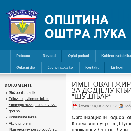
Početna
Novosti
Opšti podaci
Kabinet načelnik
Oglasni dio
Javne nabavke
Kontakt
Linkovi
ИМЕНОВАН ЖИР
DOKUMENTI
ЗА ДОДЈЕЛУ КЊ
Službeni glasnik
“ШУШЊАР“
Prilozi objavljenom tekstu
Strategija razvoja 2020.-2027.
četvrtak, 09 jun 2022 11:53
Saš
godina
Организациони одбор о
Komunalne takse
Књижевни сусрети „Шушња
Akti u pripremi
одржаној у Оштрој Луци 
Plan operativnog sprovođenja