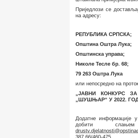
Приједлози се достављај
на адресу:
РЕПУБЛИКА СРПСКА;
Општина Оштра Лука;
Општинска управа;
Николе Тесле бр. 68;
79 263 Оштра Лука
или непосредно на прото
„ЈАВНИ КОНКУРС З
„ШУШЊАР“
У 2022. ГО
Додатне информације у
добити слањ
drustv.djelatnosti@opstina
387 66/460-475.