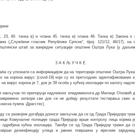
одине
, 23, 40. тачка в) и члана 45. тачка и) члана 46. Тачка в)
Закона о 
ама („Службени гласник Републике Српске“, број: 121/12, 46/17), на 
Општински штаб за ванредне ситуације општине Оштра Лука (у даљем
З А К Љ У Ч К Е
аба су упознати са
информацијом да
на територији општине Оштра Лук
х на корона вирус (covid-19) који су из претходних идентификованих к
 на вирус корона је 7, док је 39 особа у кућној изолацији по налогу надл
и закључак по препоруци надлежног епидемиолога др Милице Отковић да
привремено затвори све док се не добију резултати тестирања свих 
ензиска пумпа -Драгстес).
ду са развојем догађаја
доноси закључак да се од Града Приједора тра
ници Комуналне полиције града Приједор
врше контролу лица којима 
а одређена кућна изолација. Такође се од Града Приједор тражи да 
зврши дезинфекцију улица и јавних површина у мјесним заједниц