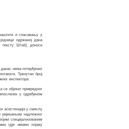
заштити и спасавању у
сједници одржаној дана
 тексту: Штаб), доноси
а
данас нема потврђених
онтаката. Тренутан број
ежног инспектора.
 се објекат привредног
запослених у одређеном
жи асистенција у смислу
је ријешењем надлежног
својим
специјализованим
ама гдје имамо појаву