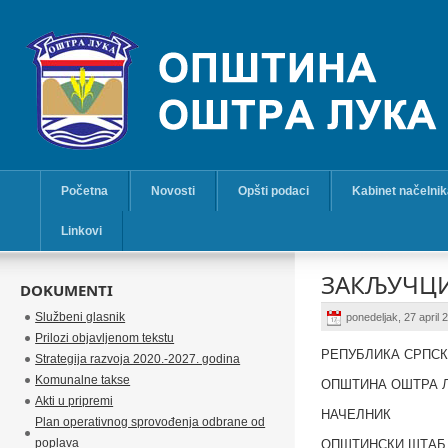
Početna
Novosti
Opšti podaci
Kabinet načelni
Linkovi
ЗАКЉУЧЦИ
DOKUMENTI
Službeni glasnik
ponedeljak, 27 april
Prilozi objavljenom tekstu
РЕПУБЛИКА СРПС
Strategija razvoja 2020.-2027. godina
Komunalne takse
ОПШТИНА ОШТРА 
Akti u pripremi
НАЧЕЛНИК
Plan operativnog sprovođenja odbrane od
poplava
ОПШТИНСКИ ШТАБ 