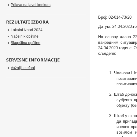
Prijava na javni konkurs
Број:
02-014-73/20
REZULTATI IZBORA
Датум: 24.04.2020.г
Lokalni izbori 2024
Načelnik opštine
На основу члана 22
ванредним ситуациј
Skupština opštine
24.04.2020.године 
сљедеће:
SERVISNE INFORMACIJE
Važniji telefoni
1.
Чланови Шт
позитивани
позитивних
2.
Штаб
донос
субјекта 
објекту (б
3.
Штаб у скла
да припад
инспектор
возилом и