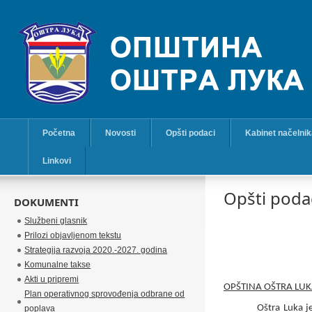
Početna
Novosti
Opšti podaci
Kabinet načelni
Linkovi
Opšti poda
DOKUMENTI
Službeni glasnik
Prilozi objavljenom tekstu
Strategija razvoja 2020.-2027. godina
Komunalne takse
Akti u pripremi
OPŠTINA OŠTRA LU
Plan operativnog sprovođenja odbrane od
Oštra Luka je
poplava