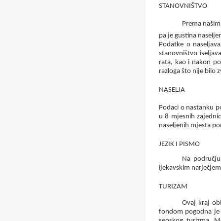
STANOVNIŠTVO
Prema našim 
pa je gustina naselje
Podatke o naseljava
stanovništvo iseljav
rata, kao i nakon po
razloga što nije bilo
NASELJA
Podaci o nastanku po
u
8
mjesnih zajednic
naseljenih mjesta po
JEZIK I PISMO
Na području 
ijekavskim narječjem
TURIZAM
Ovaj kraj ob
fondom pogodna je za
seoskog turizma. Me