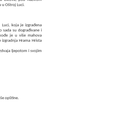
 u Oštroj Luci.
Luci, koja je izgrađena
o sada su dograđivane i
akođe je u više mahova
 izgradnja Hrama Hrista
izdvaja ljepotom i svojim
še opštine.