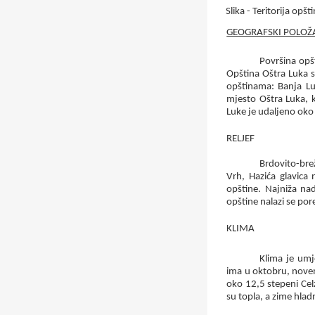
Slika - Teritorija opšt
GEOGRAFSKI POLOŽ
Površina opš
Opština Oštra Luka s
opštinama: Banja Luk
mjesto Oštra Luka, k
Luke je udaljeno ok
RELJEF
Brdovito-brež
Vrh, Hazića glavica
opštine. Najniža na
opštine nalazi se pore
KLIMA
Klima je umj
ima u oktobru, novem
oko
12,5
stepeni Cel
su topla, a zime hlad