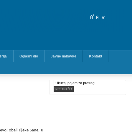
erija
Oglasni dio
Javne nabavke
Kontakt
evoj obali rijeke Sane, u