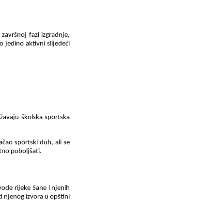
 završnoj fazi izgradnje
,
jedino aktivni slijedeći
ržavaju školska sportska
ačao sportski duh, ali se
tno poboljšati.
vode rijeke Sane i njenih
d njenog izvora u opštini