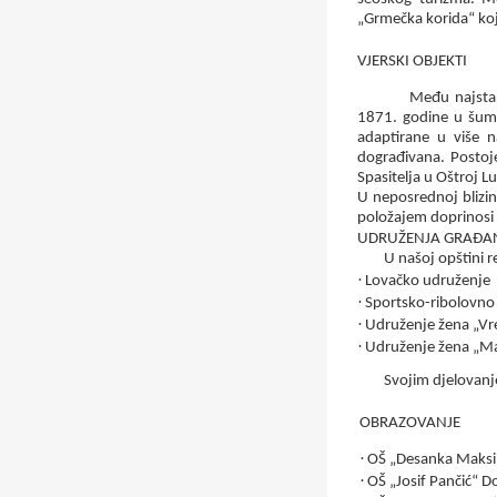
„Grmečka korida“ koj
VJERSKI OBJEKTI
Među najstar
1871.
godine u šumi
adaptirane u više n
dograđivana. Postoj
Spasitelja u Oštroj Lu
U neposrednoj blizin
položajem doprinosi l
UDRUŽENJA GRAĐA
U našoj opštini 
·
Lovačko udruženje
·
Sportsko-ribolovno
·
Udruženje žena „Vr
·
Udruženje žena „Ma
Svojim djelovanj
OBRAZOVANJE
·
OŠ „Desanka Maksi
·
OŠ „Josif Pančić“ D