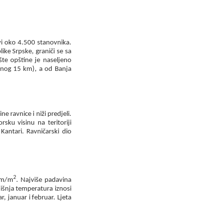
vi oko
4.500
stanovnika.
ke Srpske, graniči se sa
šte opštine je naseljeno
enog
15
km), a od Banja
ne ravnice i niži predjeli.
sku visinu na teritoriji
Kantari. Ravničarski dio
2
m/m
. Najviše padavina
išnja temperatura iznosi
r, januar i februar. Ljeta