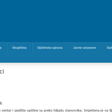
ka
Skupština
Opštinska uprava
Javne ustanove
Gal
ci
KA
 centar i sjedište opštine sa preko hiljadu stanovnika. Smještena je na lij