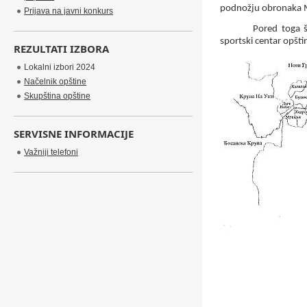
podnožju obronaka Ma
Prijava na javni konkurs
Pored toga št
sportski centar opšti
REZULTATI IZBORA
Lokalni izbori 2024
Načelnik opštine
Skupština opštine
SERVISNE INFORMACIJE
Važniji telefoni