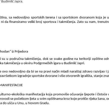
 Budimlić Japra.
tina, sa nedovoljno sportskih terena i
sa
sportsk
om
dvoran
om koja je u
i da finansiramo veliki broj sportova i takmičenja. Zato su nam, trenutno 
Shodan“ iz Prijedora
i su u područna takmičenja, dok se svake godine na teritoriji opštine od
ka takmičenja u okviru Podgrmečkih igara u Budimlić Japri.
 ovo nedovoljno da bi se na pravi način mladi naraštaj zdravo razvijao i j
 završetkom
izgradnj
e
sportske dvorane i više otvorenih igrališta, stanje zna
MANIFESTACIJE
kulturno-ekološka manifestacija koja promoviše očuvanje ljepote i čistoće 
 Provodi se početkom ljeta u svim opštinama kroz koje protiče rijeka Sana, o
pa do ušća u Unu
,
u Novom Gradu.