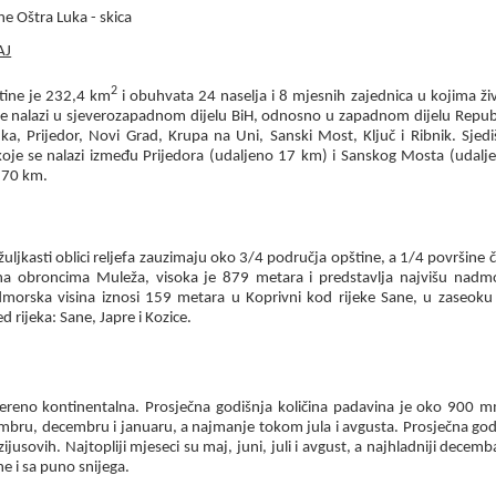
ine Oštra Luka - skica
AJ
2
tine je
232,4
km
i obuhvata
24
naselja i 8 mjesnih zajednica u kojima ži
e nalazi u sjeverozapadnom dijelu BiH, odnosno u zapadnom dijelu Republi
a, Prijedor, Novi Grad, Krupa na Uni, Sanski Most, Ključ i Ribnik. Sjedi
oje se nalazi između Prijedora (udaljeno
17
km) i Sanskog Mosta (udalj
o
70
km.
uljkasti oblici reljefa zauzimaju oko
3/4
područja opštine, a
1/4
površine či
 na obroncima Muleža, visoka je
879
metara i predstavlja najvišu nadmor
dmorska visina iznosi
159
metara u Koprivni kod rijeke Sane, u zaseoku 
d rijeka: Sane, Japre i Kozice.
ereno kontinentalna. Prosječna godišnja količina padavina je oko
900
m
bru, decembru i januaru, a najmanje tokom jula i avgusta. Prosječna god
zijusovih. Najtopliji mjeseci su maj, juni, juli i avgust, a najhladniji decemba
ne i sa puno snijega.