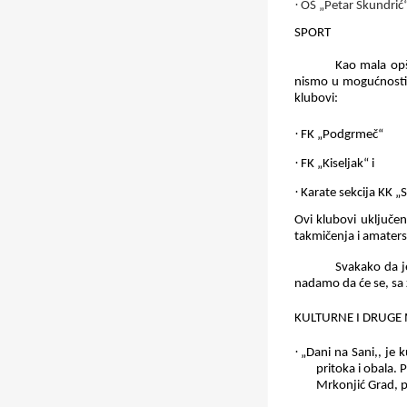
·
OŠ „Petar Skundrić“
SPORT
Kao mala opš
nismo u mogućnosti n
klubovi:
·
FK
„
Podgrmeč
“
·
FK „Kiseljak“ i
·
Karate sekcija KK „
Ovi klubovi uključen
takmičenja i amaters
Svakako da je
nadamo da će se,
sa
KULTURNE I DRUGE 
·
„
Dani na Sani,, je 
pritoka i obala.
Mrkonjić Grad
, 