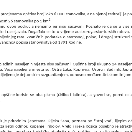
procjenama opština broji oko
6.000
stanovnika, a na njenoj teritoriji je p
2
nosti
2
6
stanovnika po
1
km
.
nju ovog područja nemamo jer nisu sačuvani. Poznato je da se u više nav
alo i raseljavalo. Događalo se to u vrijeme austro-ugarsko-turskih ratova,
sljednjeg rata. Zvaničnih podataka o starosnoj, polnoj i drugoj struktur
 zvaničnog popisa stanovništva od
1991.
godine.
jedinih naseljenih mjesta nisu sačuvani. Opština
broji
ukupno
24
naselje
a. Veća naseljena mjesta su: Oštra Luka, Koprivna, Usorci i Budimlić Japra
dijeljeno je dejtonskim razgraničenjem, odnosno međuentitetskom linijom
opštine koriste se oba pisma (ćirilica i latinica), a govori se, pored ost
.
iluje prirodnim ljepotama. Rijeka Sana, poznata po čistoj vodi, lijepim o
 ljetni odmor, kupanje i ribolov. Vrelo i rijeka Kozica posebno je atrakti
đutim, posebna turistička atrakcija naše opštine je tradicionalna bo