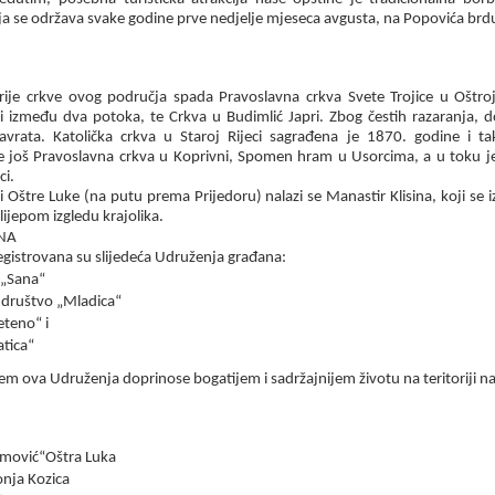
a se održava svake godine prve nedjelje mjeseca avgusta, na Popovića brdu
ije crkve ovog područja spada Pravoslavna crkva Svete Trojice u Oštroj 
 između dva potoka, te Crkva u Budimlić Japri. Zbog čestih razaranja, d
avrata. Katolička crkva u Staroj Rijeci sagrađena je
1870.
godine i t
e još Pravoslavna crkva u Koprivni, Spomen hram u Usorcima, a u toku je
ci.
i Oštre Luke (na putu prema Prijedoru) nalazi se Manastir Klisina, koji se 
ijepom izgledu krajolika.
NA
registrovana su slijedeća Udruženja građana:
 „Sana“
 društvo „Mladica“
eteno“ i
tica“
em ova Udruženja doprinose bogatijem i sadržajnijem životu na teritoriji na
mović“Oštra Luka
onja Kozica