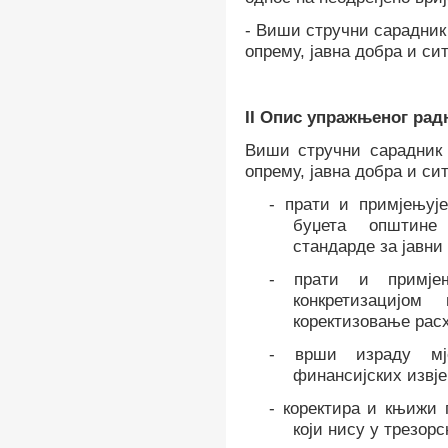
-
Виши стручни сарадник 
опрему, јавна добра и си
II
Опис упражњеног радно
Виши стручни сарадник 
опрему, јавна добра и си
-
прати и примјењује
буџета општине
стандарде за јавни 
-
прати и примје
конкретизацијо
коректизовање рас
-
врши израду мј
финансијских извје
-
коректира и књижи 
који нису у трезор