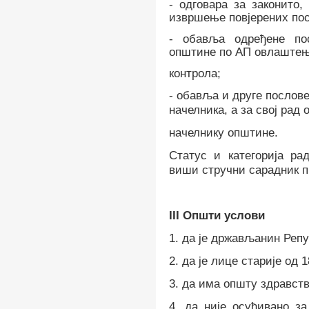
-
одговара за законито,
извршење повјерених пос
-
обавља одређене пос
општине по АП овлаштењ
контрола;
-
обавља и друге послове
начелника, а за свој рад 
начелнику општине
.
Статус
и категорија рад
виши
стручни сарадник
п
III
Општи услови
1. д
а је држављанин Реп
2. д
а је лице старије од 1
3. д
а има општу здравств
4. д
а није осуђивано за