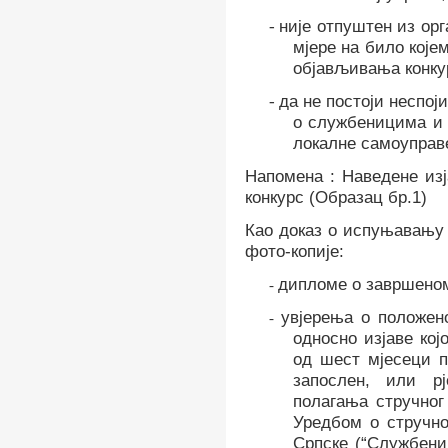
-
није отпуштен из
орг
мјере
на било које
објављивања конк
-
да
не постоји неспоји
о службеницима и 
локалне самоуправе
Напомена : Наведене изј
конкурс (Образац бр.1)
Као доказ о испуњавањ
фото-копије:
дипломе о завршеном
-
увјерења о положен
-
односно изјаве кој
од шест мјесеци п
запослен,
или р
полагања стручног
Уредбом о стручно
Српске (“Службени 