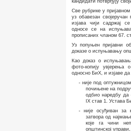
кандидати потврђују сво
Све рубрике у пријавном
уз обавезан својеручан 
изјава чији садржај с
односе се на испуњава
прописаних чланом 67. ст
Уз попуњен пријавни о
доказе о испуњавању опш
Као доказ о испуњава
фото-копију увјерења 
односно БиХ, и изјаве да
-
није под оптужницом
почињене
на подру
одбио
наредбу да 
IX
став 1. Устава Б
-
није осуђиван за 
затвора од најмањ
које га чини н
општинској управи,