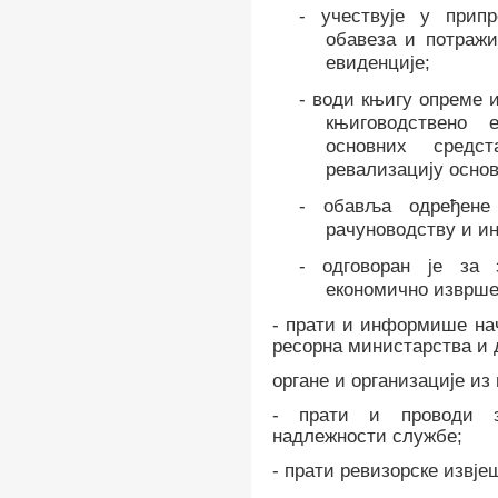
-
учествује у прип
обавеза и потраж
евиденције;
-
води књигу опреме и
књиговодствено 
основних средст
ревализацију основ
-
обавља одређене
рачуноводству и и
-
одговоран је за 
економично изврше
-
прати и информише нач
ресорна министарства и 
органе и организације из
-
прати и проводи з
надлежности службе;
-
прати ревизорске извјеш