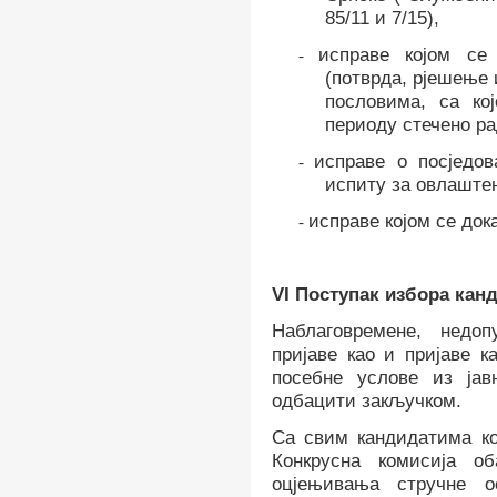
85/11 и 7/15),
исправе којом се
-
(потврда, рјешење 
пословима, са ко
периоду стечено ра
исправе о посједо
-
испиту за овлаштен
исправе којом се док
-
VI
Поступак избора кан
Наблаговремене, недо
пријаве као и пријаве к
посебне услове из јав
одбацити закључком.
Са свим кандидатима ко
Конкрусна комисија о
оцјењивања стручне о