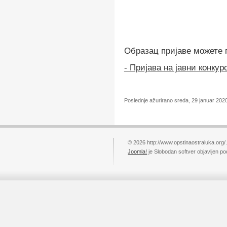
Образац пријаве можете 
- Пријава на јавни конкур
Poslednje ažurirano sreda, 29 januar 202
© 2026 http://www.opstinaostraluka.org/
Joomla!
je Slobodan softver objavljen p