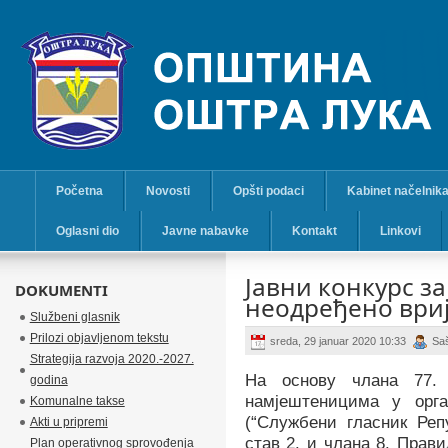
Početna
Novosti
Opšti podaci
Kabinet načelnik
Oglasni dio
Javne nabavke
Kontakt
Linkovi
Јавни конкурс за
DOKUMENTI
неодређено ври
Službeni glasnik
Prilozi objavljenom tekstu
sreda, 29 januar 2020 10:33
Sa
Strategija razvoja 2020.-2027.
На основу члана 77.
godina
намјештеницима у орга
Komunalne takse
(“Службени гласник Репу
Akti u pripremi
став 2. и члана 8. Прав
Plan operativnog sprovođenja