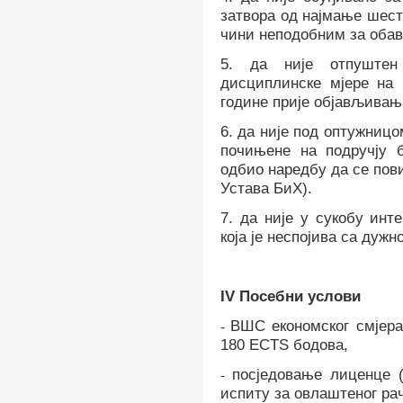
затвора од најмање шес
чини неподобним за об
5. д
а није отпушт
дисциплинске мјере
на 
године прије објављивањ
6. да није под оптужниц
почињене
на подручју 
одбио
наредбу да се пов
Устава БиХ).
7. да није у сукобу инт
која је неспојива са дуж
IV
Посебни услови
В
ШС економског смјера
-
180
ECTS бодова,
посједовање лиценце 
-
испиту за овлаштеног ра