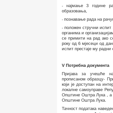
најмање
3
годин
е
рад
-
образовања,
познавање рада на рач
-
положен стручни испит 
-
органима и организација
се примити на рад ако с
року од 6 мјесеци од да
испит
престаје му радни 
V
Потребна документа
Пријава за учешће н
прописаном
образцу- Пр
који је доступан
на инте
локалне самоуправе Репу
Општине Оштра Лука , а 
Општине Оштра Лука.
Тачност података наведен