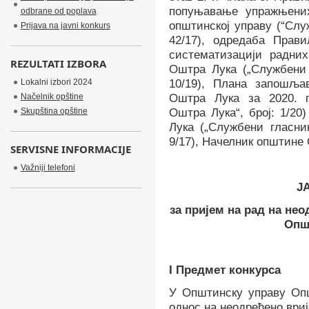
попуњавање упражњених
odbrane od poplava
општинској управу (“Слу
Prijava na javni konkurs
42/17)
,
одредаба Прави
систематизацији радни
REZULTATI IZBORA
Оштра Лука („Службени 
Lokalni izbori 2024
10/19), Плана запошља
Načelnik opštine
Оштра Лука за 2020. г
Skupština opštine
Оштра Лука“, број: 1/20
Лука („Службени гласни
9/17)
,
Начелник
општине 
SERVISNE INFORMACIJE
Važniji telefoni
Ј
за пријем на рад на не
Опш
I
Предмет конкурса
У Општинску управу Оп
однос на неодређено ври