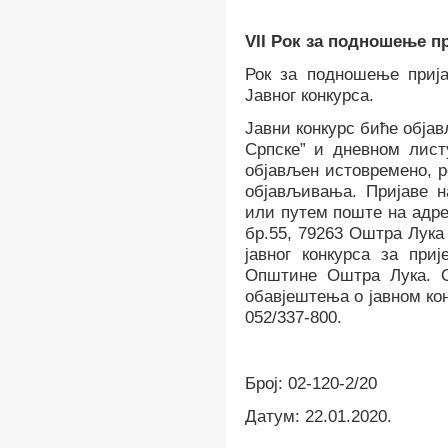
VII
Рок за подношење пр
Рок за подношење прија
Јавног
конкурса.
Јавни конкурс биће обја
Српске” и дневном листу
објављен истовремено, р
објављивања. Пријаве
н
или путем поште на адр
бр.55, 7926
3
Оштра Лука 
јавног конкурса за при
Општине Оштра Лука. О
обавјештења о јавном ко
052/337-800.
Број:
02-120-2/20
Датум:
22.01.2020.