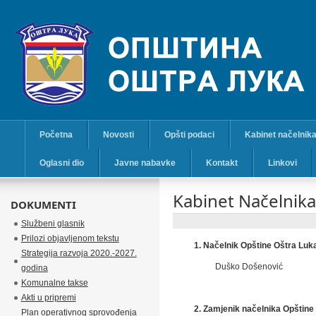
Početna
Novosti
Opšti podaci
Kabinet načelnik
Oglasni dio
Javne nabavke
Kontakt
Linkovi
Kabinet Načelnika
DOKUMENTI
Službeni glasnik
Prilozi objavljenom tekstu
1. Načelnik Opštine Oštra Luk
Strategija razvoja 2020.-2027.
Duško Došenović
godina
Komunalne takse
Akti u pripremi
2. Zamjenik načelnika Opštine
Plan operativnog sprovođenja