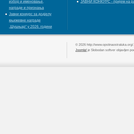
избор и именовање,
ЈАВНИ КОНКУРС - пријем на р
награде и признања
Јавни конкурс за додјелу
књижевнe наградe
„Шушњар“ у 2026. години
© 2026 http://www.opstinaostraluka.org/
Joomla!
je Slobodan softver objavljen p