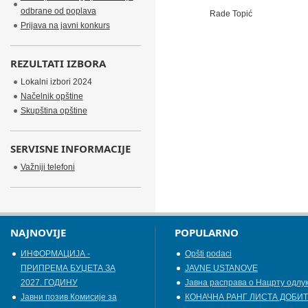
odbrane od poplava
Rade Topić
Prijava na javni konkurs
REZULTATI IZBORA
Lokalni izbori 2024
Načelnik opštine
Skupština opštine
SERVISNE INFORMACIJE
Važniji telefoni
NAJNOVIJE
POPULARNO
ИНФОРМАЦИЈА -
Opšti podaci
ПРИПРЕМА БУЏЕТА ЗА
JAVNE USTANOVE
2027. ГОДИНУ
Јавна расправа о Нацрту одлу
Jавни позив Комисије за
КОНАЧНА РАНГ ЛИСТА ДОБИТ