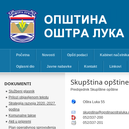
Početna
Novosti
Opšti podaci
Kabinet načelnik
Oglasni dio
Javne nabavke
Kontakt
Linkovi
Skupština opštine
DOKUMENTI
Predsjednik Skupštine opštine
Službeni glasnik
Prilozi objavljenom tekstu
Oštra Luka 55
Strategija razvoja 2020.-2027.
godina
skupstina@opstinaostraluka.
Komunalne takse
052/337-200
Akti u pripremi
052/337-201
Plan operativnog sprovođenja