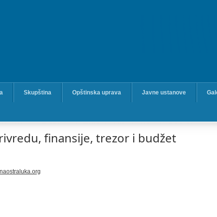
ka
Skupština
Opštinska uprava
Javne ustanove
Gal
rivredu, finansije, trezor i budžet
naostraluka.org