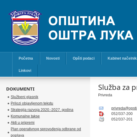
Početna
Novosti
Opšti podaci
Kabinet načelni
Linkovi
Služba za p
DOKUMENTI
Privreda
Službeni glasnik
Prilozi objavljenom tekstu
privreda@opsti
Strategija razvoja 2020.-2027. godina
052/337-200
Komunalne takse
052/337-201
Akti u pripremi
Plan operativnog sprovođenja odbrane od
poplava