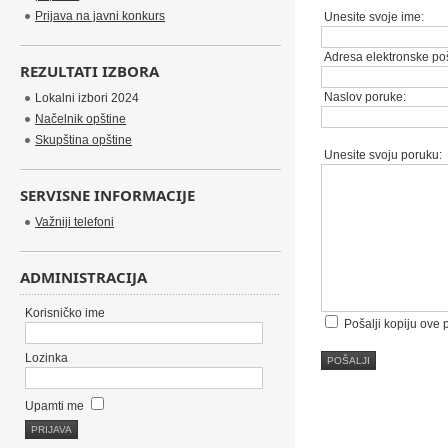
Prijava na javni konkurs
Unesite svoje ime:
Adresa elektronske poš
REZULTATI IZBORA
Naslov poruke:
Lokalni izbori 2024
Načelnik opštine
Skupština opštine
Unesite svoju poruku:
SERVISNE INFORMACIJE
Važniji telefoni
ADMINISTRACIJA
Korisničko ime
Pošalji kopiju ove
Lozinka
POŠALJI
Upamti me