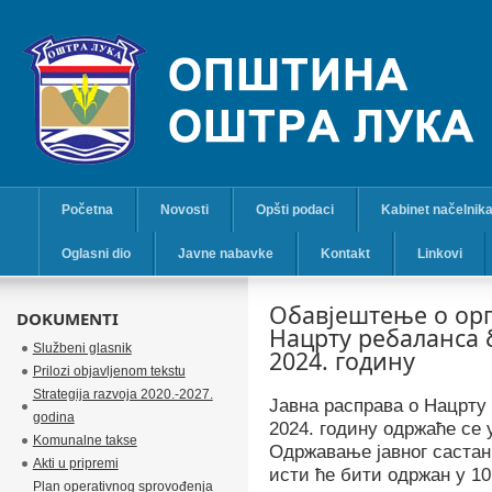
Početna
Novosti
Opšti podaci
Kabinet načelnik
Oglasni dio
Javne nabavke
Kontakt
Linkovi
Обавјештење о орг
DOKUMENTI
Нацрту ребаланса 
Službeni glasnik
2024. годину
Prilozi objavljenom tekstu
Strategija razvoja 2020.-2027.
Јавна расправа о Нацрту
godina
2024. годину одржаће се у
Komunalne takse
Одржавање јавног састанк
Akti u pripremi
исти ће бити одржан у 10
Plan operativnog sprovođenja