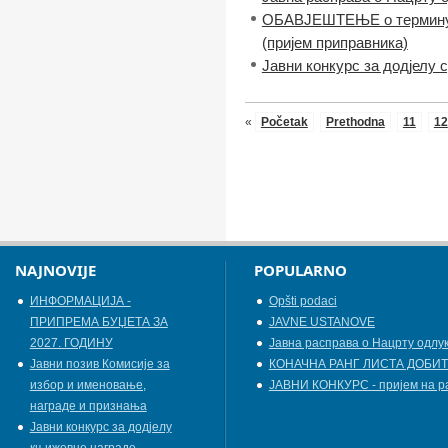
OБАВЈЕШТЕЊЕ о термину о
(пријем приправника)
Јавни конкурс за додјелу 
«
Početak
Prethodna
11
12
NAJNOVIJE
POPULARNO
ИНФОРМАЦИЈА -
Opšti podaci
ПРИПРЕМА БУЏЕТА ЗА
JAVNE USTANOVE
2027. ГОДИНУ
Јавна расправа о Нацрту одлу
Jавни позив Комисије за
КОНАЧНА РАНГ ЛИСТА ДОБИТ
избор и именовање,
ЈАВНИ КОНКУРС - пријем на р
награде и признања
Јавни конкурс за додјелу