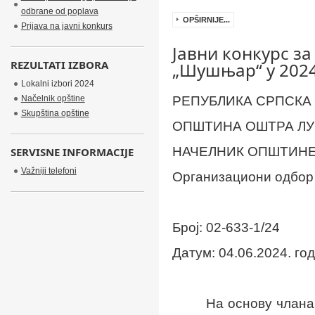
odbrane od poplava
OPŠIRNIJE...
Prijava na javni konkurs
Јавни конкурс з
REZULTATI IZBORA
„Шушњар“ у 2024
Lokalni izbori 2024
Načelnik opštine
РЕПУБЛИКА СРПСКА
Skupština opštine
ОПШТИНА ОШТРА ЛУ
НАЧЕЛНИК ОПШТИН
SERVISNE INFORMACIJE
Važniji telefoni
Организациони одбор
Број
:
02-633-1/24
Датум
:
04.06.2024. год
На основу члан