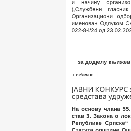
и начину организ
(„Службени гласни
Организациони одб
именован Одлуком Ск
022-
8-I
/24 од
23
.02.20
за додјелу књижев
OPŠIRNIJE...
ЈАВНИ КОНКУРС з
средстава удру
На основу
члана
55
.
став 3. Закона о ло
Републике Српске“ 
Статута општине Ош