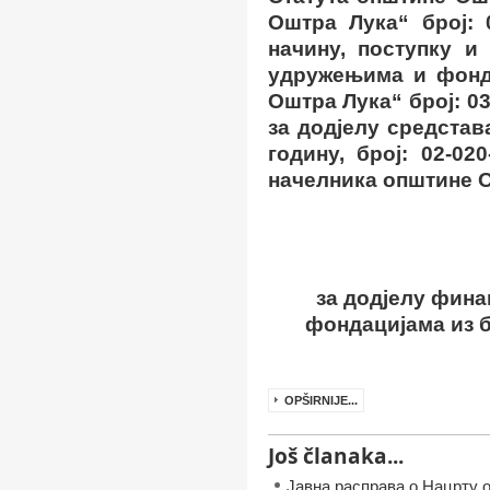
Оштра Лука“ број:
0
начину, поступку и
удружењима и фонд
Оштра Лука“ број:
03
за додјелу средста
годину, број:
02-020
начелника
општине О
за додјелу
фина
фондацијама из б
OPŠIRNIJE...
Još članaka...
Јавна расправа о Нацрту 