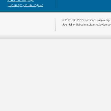
књижевнe наградe
„Шушњар“ у 2026. години
© 2026 http://www.opstinaostraluka.org/
Joomla!
je Slobodan softver objavljen p