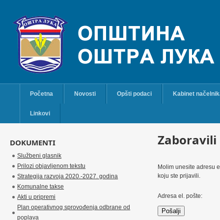
Početna
Novosti
Opšti podaci
Kabinet načelni
Linkovi
Zaboravili
DOKUMENTI
Službeni glasnik
Prilozi objavljenom tekstu
Molim unesite adresu el
koju ste prijavili.
Strategija razvoja 2020.-2027. godina
Komunalne takse
Adresa el. pošte:
Akti u pripremi
Plan operativnog sprovođenja odbrane od
Pošalji
poplava