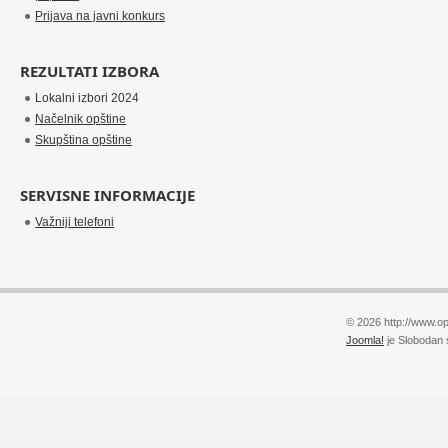
Prijava na javni konkurs
REZULTATI IZBORA
Lokalni izbori 2024
Načelnik opštine
Skupština opštine
SERVISNE INFORMACIJE
Važniji telefoni
© 2026 http://www.op
Joomla!
je Slobodan 