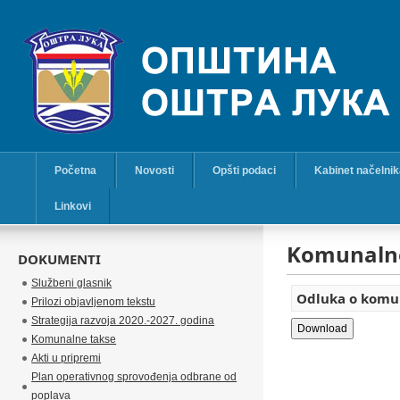
Početna
Novosti
Opšti podaci
Kabinet načelni
Linkovi
Komunalne
DOKUMENTI
Službeni glasnik
Odluka o komun
Prilozi objavljenom tekstu
Strategija razvoja 2020.-2027. godina
Komunalne takse
Akti u pripremi
Plan operativnog sprovođenja odbrane od
poplava