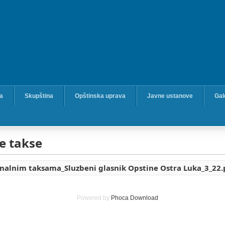
ka
Skupština
Opštinska uprava
Javne ustanove
Gal
 takse
alnim taksama_Sluzbeni glasnik Opstine Ostra Luka_3_22.
Powered by
Phoca
Download