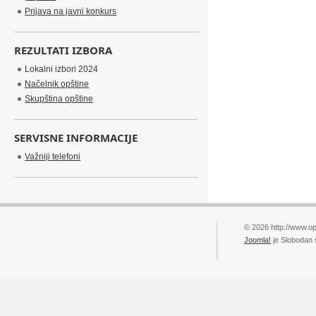
Prijava na javni konkurs
REZULTATI IZBORA
Lokalni izbori 2024
Načelnik opštine
Skupština opštine
SERVISNE INFORMACIJE
Važniji telefoni
© 2026 http://www.op
Joomla!
je Slobodan 