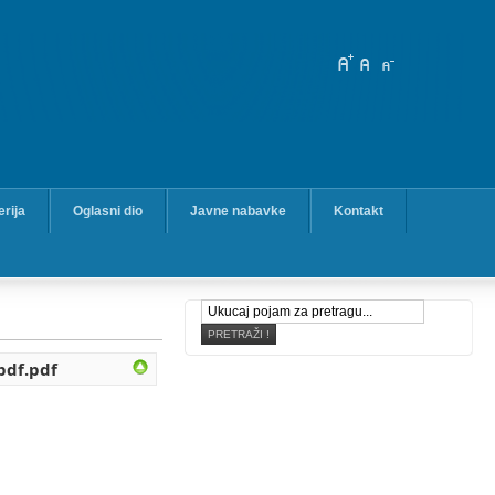
erija
Oglasni dio
Javne nabavke
Kontakt
pdf.pdf