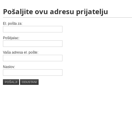
Pošaljite ovu adresu prijatelju
El. pošta za:
Pošiljalac:
Vaša adresa el. pošte:
Naslov:
POŠALJI
ODUSTANI