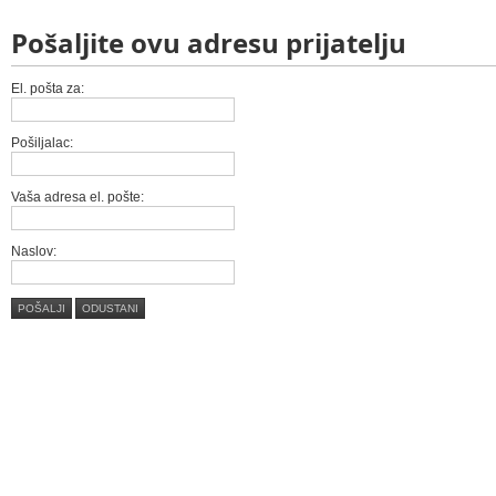
Pošaljite ovu adresu prijatelju
El. pošta za:
Pošiljalac:
Vaša adresa el. pošte:
Naslov:
POŠALJI
ODUSTANI