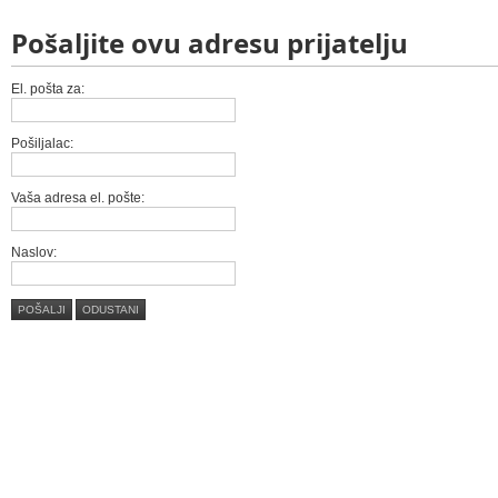
Pošaljite ovu adresu prijatelju
El. pošta za:
Pošiljalac:
Vaša adresa el. pošte:
Naslov:
POŠALJI
ODUSTANI