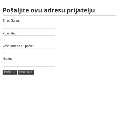
Pošaljite ovu adresu prijatelju
El. pošta za:
Pošiljalac:
Vaša adresa el. pošte:
Naslov:
POŠALJI
ODUSTANI