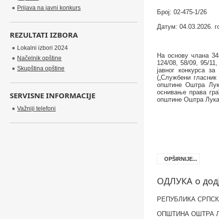
Prijava na javni konkurs
Број:
02-475-1/26
Датум: 04.03.2026.
г
REZULTATI IZBORA
Lokalni izbori 2024
На основу члана 34
Načelnik opštine
124/08, 58/09, 95/11
Skupština opštine
јавног конкурса за
(„Службени гласник 
општине Оштра Лук
оснивање права гра
SERVISNE INFORMACIJE
општине Оштра Лука“
Važniji telefoni
OPŠIRNIJE...
ОДЛУКА о додј
РЕПУБЛИКА СРПС
ОПШТИНА ОШТРА 