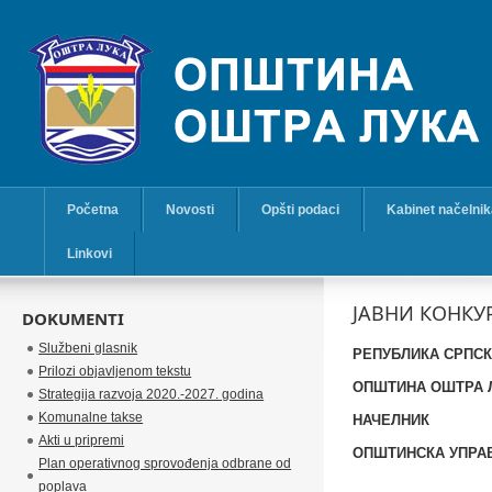
Početna
Novosti
Opšti podaci
Kabinet načelni
Linkovi
ЈАВНИ КОНКУРС
DOKUMENTI
Službeni glasnik
РЕПУБЛИКА СРПС
Prilozi objavljenom tekstu
ОПШТИНА ОШТРА 
Strategija razvoja 2020.-2027. godina
Komunalne takse
НАЧЕЛНИК
Akti u pripremi
ОПШТИНСКА УПРА
Plan operativnog sprovođenja odbrane od
poplava