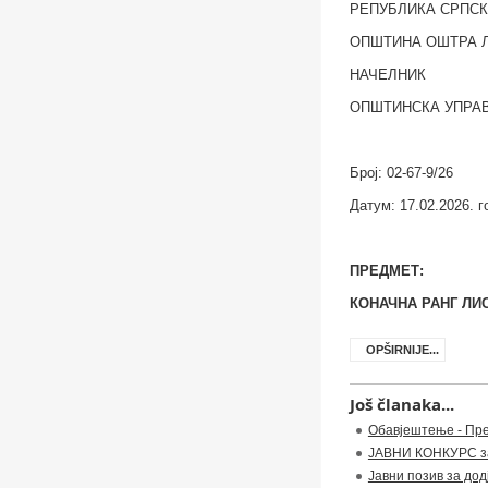
РЕПУБЛИКА СРПС
ОПШТИНА ОШТРА 
НАЧЕЛНИК
ОПШТИНСКА УПРА
Број:
02-67-9/26
Датум:
17.02.2026. 
ПРЕДМЕТ:
КОНАЧНА РАНГ ЛИ
OPŠIRNIJE...
Još članaka...
Обавјештење - Пре
ЈАВНИ КОНКУРС за 
Јавни позив за до