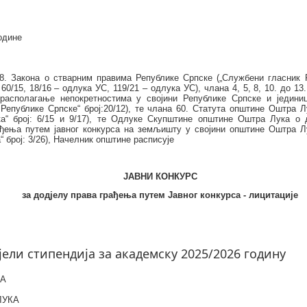
одине
8. Закона о стварним правима Републике Српске („Службени гласник Р
, 60/15, 18/16 – одлука УС, 119/21 – одлука УС), члана 4, 5, 8, 10. до 1
 располагање непокретностима у својини Републике Српске и једини
Републике Српске“ број:20/12), те члана 60. Статута општине Оштра Л
а“ број: 6/15 и 9/17), те Одлуке Скупштине општине Оштра Лука о 
ђења путем јавног конкурса на земљишту у својини општине Оштра Л
 број: 3/26), Начелник општине расписује
ЈАВНИ КОНКУРС
за додјелу права грађења путем Јавног конкурса - лицитације
ели стипендија за академску 2025/2026 годину
КА
ЛУКА