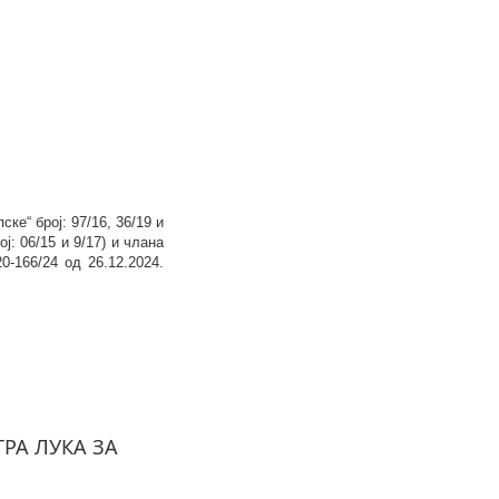
ске“ број: 9
7
/
1
6,
36/19 и
ој:
06/15 и 9/17
) и члана
20-166/24 од 26.12.2024.
РА ЛУКА ЗА