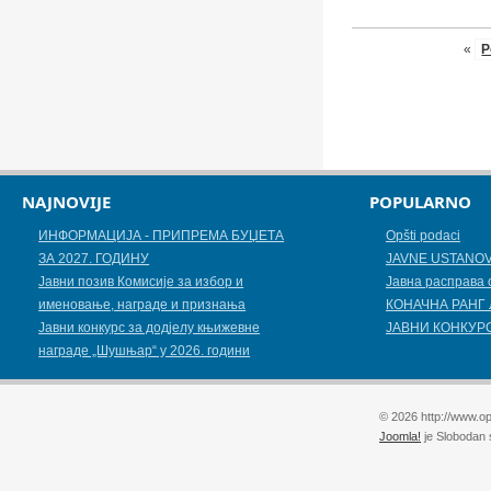
«
P
NAJNOVIJE
POPULARNO
ИНФОРМАЦИЈА - ПРИПРЕМА БУЏЕТА
Opšti podaci
ЗА 2027. ГОДИНУ
JAVNE USTANO
Jавни позив Комисије за избор и
Јавна расправа 
именовање, награде и признања
КОНАЧНА РАНГ 
Јавни конкурс за додјелу књижевнe
ЈАВНИ КОНКУРС 
наградe „Шушњар“ у 2026. години
© 2026 http://www.op
Joomla!
je Slobodan 