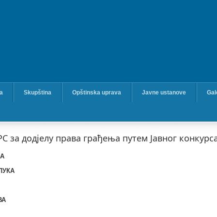
ka
Skupština
Opštinska uprava
Javne ustanove
Gal
 за додјелу права грађења путем Јавног конкурса
КА
ЛУКА
ВА