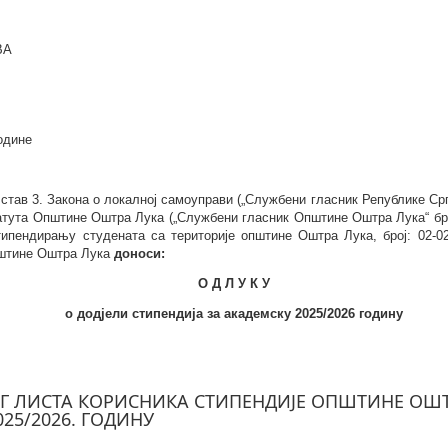
ВА
године
 став 3. Закона о локалној самоуправи („Службени гласник Републике Срп
татута Општине Оштра Лука („Службени гласник Општине Оштра Лука“ бр
типендирању студената са територије општине Оштра Лука
,
број: 02-0
пштине Оштра Лука
д
о
н
о
с
и:
O
Д Л У К У
о додјели стипендија за академску 2025/
2026
годину
Г ЛИСТА КОРИСНИКА СТИПЕНДИЈЕ OПШТИНЕ ОШТ
25/2026. ГОДИНУ