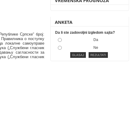
VREMENSKA PROGNOZA
ANKETA
Da li ste zadovoljni izgledom sajta?
епублике Српске“ број:
3. Правилника о поступку
Da
ца локалне самоуправе
ука („Службени гласник
Ne
давању сагласности за
ука („Службени гласник