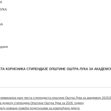
КА
ЛУКА
ВА
године
СТА КОРИСНИКА СТИПЕНДИЈЕ
OПШТИНЕ ОШТРА ЛУКА
ЗА АКАДЕМСК
лиминарна ранг листа стипендиста општине Оштра Лука за академску 2025/2
додјелу стипендија Општине Оштра Лука за 2026. годину
дјелу новчане помоћи родитељима за новорођено дијете