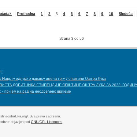
očetak
Prethodna
1
2
3
4
5
6
7
8
9
10
Sledeća
Strana 3 od 56
VE
о Нацрту одлуке о давању имена тргу у општини Оштра Лука
ЛИСТА ДОБИТНИКА СТИПЕНДИЈЕ OПШТИНЕ ОШТРА ЛУКА ЗА 2023. ГОДИН
- пријем на рад на неодређено вријеме
stinaostraluka.org/. Sva prava zadržana.
softver objavljen pod
GNU/GPL Licencom.