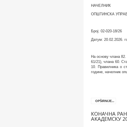
НАЧЕЛНИК
OПШТИНСКА УПРА
Број:
02-020-18/26
Датум: 20.02.2026. 
На основу
члана
8
2.
61/21
), члана 60. С
10. Правилника о с
године,
н
ачелник o
OPŠIRNIJE...
КОНАЧНА РАН
АКАДЕМСКУ 20