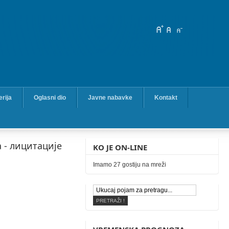
erija
Oglasni dio
Javne nabavke
Kontakt
 - лицитације
KO JE ON-LINE
Imamo 27 gostiju na mreži