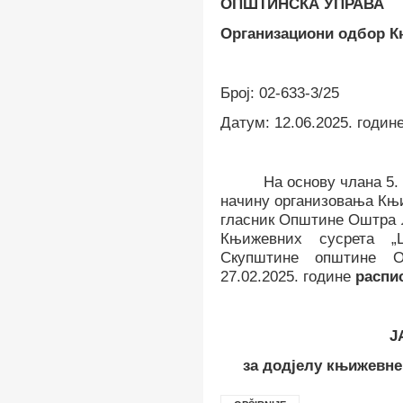
O
ПШТИНСКА УПРАВА
Организациони одбор 
Број
:
02-633-3/25
Датум
:
12
.06.202
5
. год
ин
На основу члана
5.
начину организовања Књ
гласник Општине Оштра Л
Књижевних сусрета 
Скупштине општине Ош
2
7
.02.202
5
.
године
распис
Ј
за додјелу књижевн
e