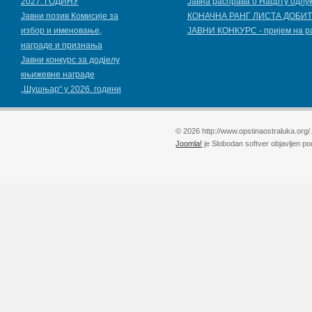
2027. ГОДИНУ
Јавна расправа о Нацрту одлу
Jавни позив Комисије за
КОНАЧНА РАНГ ЛИСТА ДОБИТ
избор и именовање,
ЈАВНИ КОНКУРС - пријем на р
награде и признања
Јавни конкурс за додјелу
књижевнe наградe
„Шушњар“ у 2026. години
© 2026 http://www.opstinaostraluka.org/
Joomla!
je Slobodan softver objavljen p