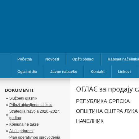
Početna
Novosti
Opšti podaci
Kabinet načelnik
Oglasni dio
Javne nabavke
Kontakt
Linkovi
ОГЛАС за продају 
DOKUMENTI
Službeni glasnik
РЕПУБЛИКА СРПСКА
Prilozi objavljenom tekstu
ОПШТИНА ОШТРА ЛУКА
Strategija razvoja 2020.-2027.
godina
НАЧЕЛНИК
Komunalne takse
Akti u pripremi
Plan operativnog sprovođenja