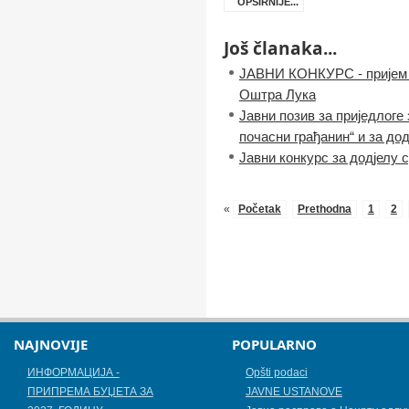
OPŠIRNIJE...
Još članaka...
ЈАВНИ КОНКУРС - пријем 
Оштра Лука
Јавни позив за приједлоге
почасни грађанин“ и за до
Јавни конкурс за додјелу 
«
Početak
Prethodna
1
2
NAJNOVIJE
POPULARNO
ИНФОРМАЦИЈА -
Opšti podaci
ПРИПРЕМА БУЏЕТА ЗА
JAVNE USTANOVE