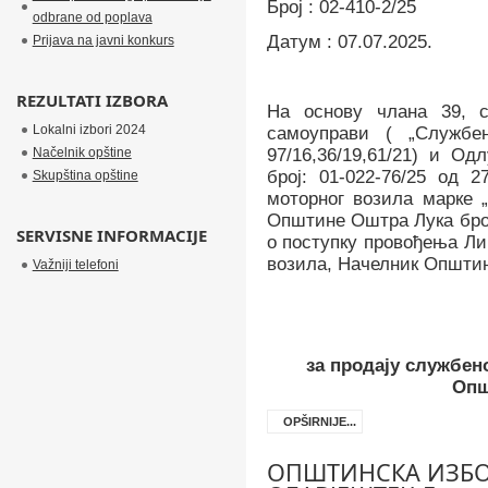
Број :
02-410-2/25
odbrane od poplava
Датум :
07
.0
7
.202
5
.
Prijava na javni konkurs
REZULTATI IZBORA
На основу
члана 39, с
Lokalni izbori 2024
самоуправи ( „Службен
Načelnik opštine
97/16,36/19,61/21) и О
број:
01-022-76
/2
5
од
2
Skupština opštine
моторног возила марке 
Општине Оштра Лука бро
SERVISNE INFORMACIJE
о поступку провођења Ли
возила, Начелник Општине 
Važniji telefoni
за продају службен
Опш
OPŠIRNIJE...
ОПШТИНСКА ИЗБО