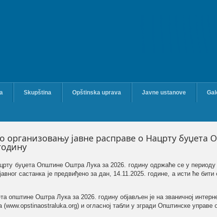
ka
Skupština
Opštinska uprava
Javne ustanove
Gal
о организовању јавне расправе о Нацрту буџета
 годину
ацрту буџета Општине Оштра Лука за 202
6
. годину одржаће се у период
авног састанка је предвиђено за дан,
14.11.2025
. године, а исти ће бити
ета општине Оштра Лука за 202
6
. годину објављен је на званичној интерн
(www.opstinaostraluka.org) и огласној табли у згради Општинске управе