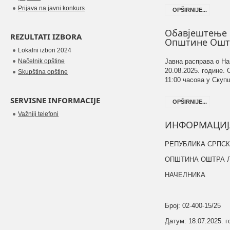
Prijava na javni konkurs
OPŠIRNIJE...
Обавјештење о
REZULTATI IZBORA
Општине Оштр
Lokalni izbori 2024
Načelnik opštine
Јавна расправа о На
20.08.2025. године. 
Skupština opštine
11:00 часова у Скуп
SERVISNE INFORMACIJE
OPŠIRNIJE...
Važniji telefoni
ИНФОРМАЦИЈА
РЕПУБЛИКА СРПС
ОПШТИНА ОШТРА 
НАЧЕЛНИКА
Број: 02-400-15/25
Датум: 18.07.2025. 