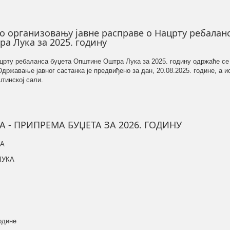
 организовању јавне расправе о Нацрту ребаланс
а Лука за 2025. годину
црту ребаланса буџета Општине Оштра Лука за 2025. годину одржаће се 
Одржавање јавног састанка је предвиђено за дан, 20.08.2025. године, а и
штинској сали.
 - ПРИПРЕМА БУЏЕТА ЗА 2026. ГОДИНУ
КА
ЛУКА
године