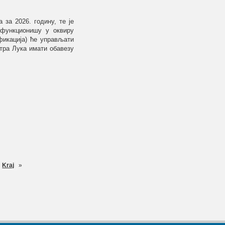
 за 2026. годину, те је
 функционишу у оквиру
фикација) ће управљати
тра Лука имати обавезу
Kraj
»