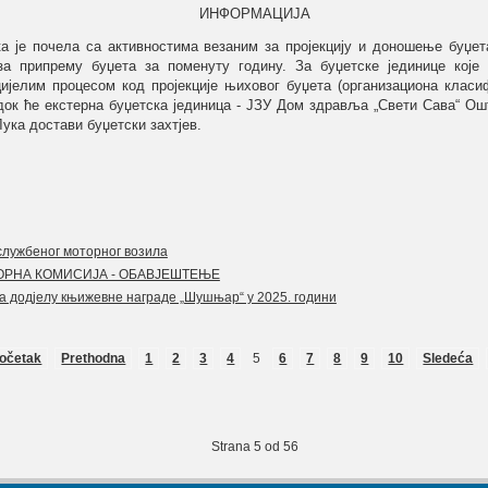
ИНФОРМАЦИЈА
ка
је
почела са активностима везаним за пројекцију и доношење буџета
за припрему буџета за поменуту годину. За буџетске јединице које
ијелим процесом код пројекције њиховог буџета (организациона класи
док ће екстерна буџетска јединица - ЈЗУ Дом здравља „Свети Сава“ Ош
ка достави буџетски захтјев.
службеног моторног возила
РНА КОМИСИЈА - ОБАВЈЕШТЕЊЕ
додјелу књижевнe наградe „Шушњар“ у 2025. години
očetak
Prethodna
1
2
3
4
5
6
7
8
9
10
Sledeća
Strana 5 od 56