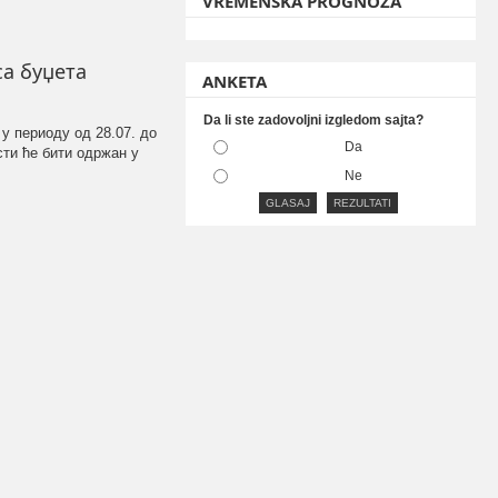
VREMENSKA PROGNOZA
а буџета
ANKETA
Da li ste zadovoljni izgledom sajta?
у периоду од 28.07. до
Da
сти ће бити одржан у
Ne