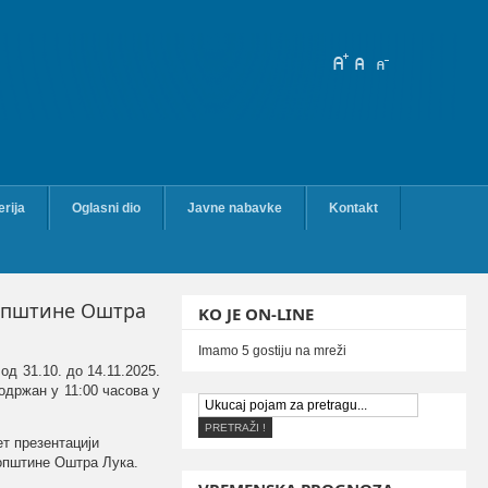
erija
Oglasni dio
Javne nabavke
Kontakt
 Општине Оштра
KO JE ON-LINE
Imamo 5 gostiju na mreži
у од
31.10
. до
14.11
.2025.
 одржан у 1
1
:00 часова у
ет презентацији
 општине Оштра Лука.