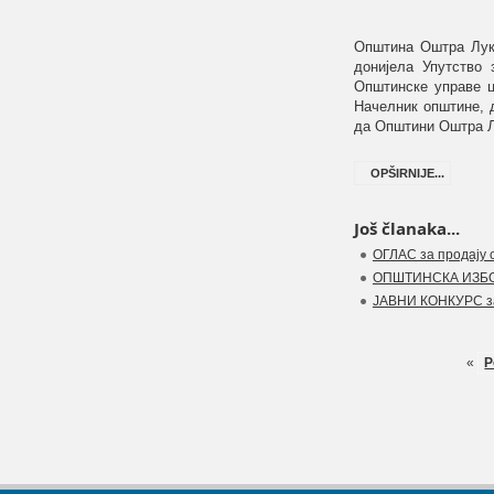
Општина Оштра Лу
донијела Упутство 
Општинске управе ц
Начелник општине, 
да Општини Оштра Лу
OPŠIRNIJE...
Još članaka...
ОГЛАС за продају 
ОПШТИНСКА ИЗБО
ЈАВНИ КОНКУРС за 
«
P