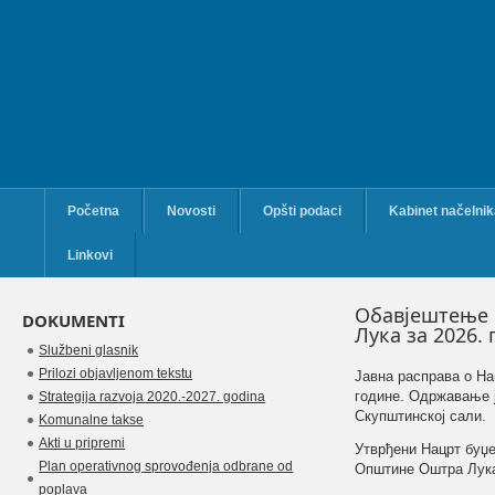
Početna
Novosti
Opšti podaci
Kabinet načelni
Linkovi
Обавјештење 
DOKUMENTI
Лука за 2026.
Službeni glasnik
Prilozi objavljenom tekstu
Јавна расправа о Н
године. Одржавање ј
Strategija razvoja 2020.-2027. godina
Скупштинској сали.
Komunalne takse
Akti u pripremi
Утврђени Нацрт буџ
Plan operativnog sprovođenja odbrane od
Општине Оштра Лука 
poplava