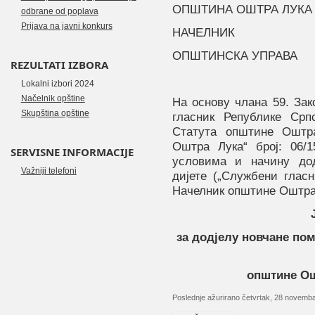
ОПШТИНА ОШТРА ЛУКА
odbrane od poplava
Prijava na javni konkurs
НАЧЕЛНИК
ОПШТИНСКА УПРАВА
REZULTATI IZBORA
Lokalni izbori 2024
Načelnik opštine
На основу
члана
59
. За
Skupština opštine
гласник Републике Српс
Статута општине Оштр
Оштра Лука“ број:
06/1
SERVISNE INFORMACIJE
условима и начину дод
Važniji telefoni
дијете („Службени глас
Н
ачелник општине Оштр
за додјелу новчане по
општине Ош
Poslednje ažurirano četvrtak, 28 novemb