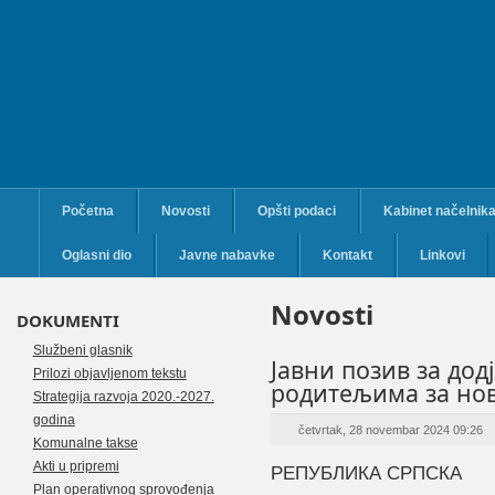
Početna
Novosti
Opšti podaci
Kabinet načelnik
Oglasni dio
Javne nabavke
Kontakt
Linkovi
Novosti
DOKUMENTI
Službeni glasnik
Јавни позив за до
Prilozi objavljenom tekstu
родитељима за нов
Strategija razvoja 2020.-2027.
godina
četvrtak, 28 novembar 2024 09:26
Komunalne takse
Akti u pripremi
РЕПУБЛИКА СРПСКА
Plan operativnog sprovođenja