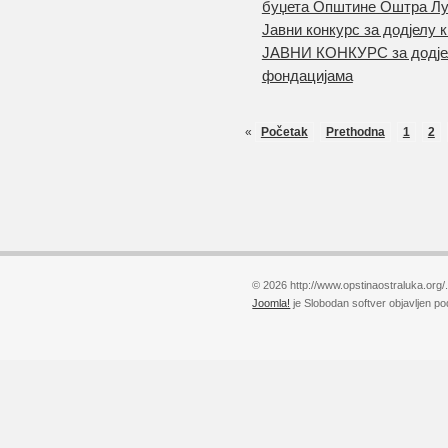
буџета Општине Оштра Лук
Јавни конкурс за додјелу 
ЈАВНИ КОНКУРС за додјел
фондацијама
«
Početak
Prethodna
1
2
© 2026 http://www.opstinaostraluka.org/
Joomla!
je Slobodan softver objavljen p