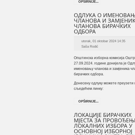
OPŠIRNIJE...
ОДЛУКА О ИМЕНОВА
ЧЛАНОВА И ЗАМЈЕНИ
ЧЛАНОВА БИРАЧКИХ
ОДБОРА
utorak, 01 oktobar 2024 14:35
Saša Rodić
Општинска изборна комисија Оштр
27.09.2024. године донијела је Одл
именовању чланова и замјеника ч
бирачких одбора.
Донесену одлуку можете преузети 
сљедећем линку:
OPŠIRNIJE...
ЛОКАЦИЈЕ БИРАЧКИХ
МЈЕСТА ЗА ПРОВОЂЕЊ
ЛОКАЛНИХ ИЗБОРА У
ОСНОВНОЈ ИЗБОРНОЈ