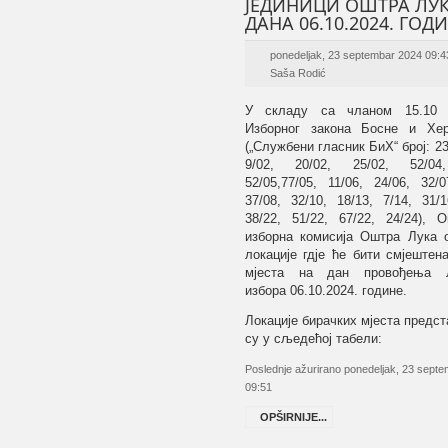
ЈЕДИНИЦИ ОШТРА ЛУ
ДАНА 06.10.2024. ГОД
ponedeljak, 23 septembar 2024 09:4
Saša Rodić
У складу са
чланом 15.10 
Изборног закона Босне и Хер
(„Службени гласник БиХ“ број: 23
9/02, 20/02, 25/02, 52/04
52/05,77/05, 11/06, 24/06, 32/0
37/08, 32/10, 18/13, 7/14
,
31/1
38/22, 51/22, 67/22, 24/24
), О
изборна комисија Оштра Лука о
локације гдје ће бити смјештен
мјеста на дан провођења Л
избора
06
.1
0
.202
4
. године.
Локације бирачких мјеста предс
су у сљедећој табели:
Poslednje ažurirano ponedeljak, 23 sept
09:51
OPŠIRNIJE...