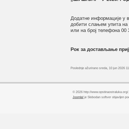
Додатне информације у в
добити слањем упита на 
или на број телефона 00 
Рок за достављање прије
Poslednje ažurirano sreda, 10 jun 2026 11
© 2026 http://www.opstinaostraluka.org/
Joomla!
je Slobodan softver objavljen p