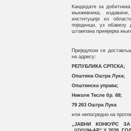
Кандидате за добитника
књижевника, издавачи
институције из област
појединци
,
уз обавезу д
штампана примјерка књиж
Приједлози се достављај
на адресу:
РЕПУБЛИКА СРПСКА;
Општина Оштра Лука;
Општинска управа;
Николе Тесле бр. 68;
79 263 Оштра Лука
или непосредно на прото
„ЈАВНИ КОНКУРС З
„ШУШЊАР“
У 2026. ГО