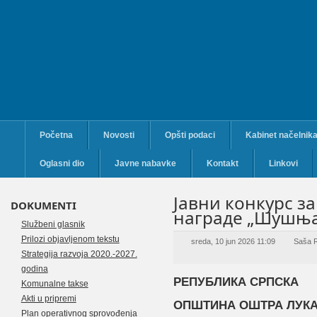
Početna
Novosti
Opšti podaci
Kabinet načelnik
Oglasni dio
Javne nabavke
Kontakt
Linkovi
Јавни конкурс з
DOKUMENTI
наградe „Шушњар
Službeni glasnik
Prilozi objavljenom tekstu
sreda, 10 jun 2026 11:09
Saša 
Strategija razvoja 2020.-2027.
godina
РЕПУБЛИКА СРПСКА
Komunalne takse
Akti u pripremi
ОПШТИНА ОШТРА ЛУК
Plan operativnog sprovođenja