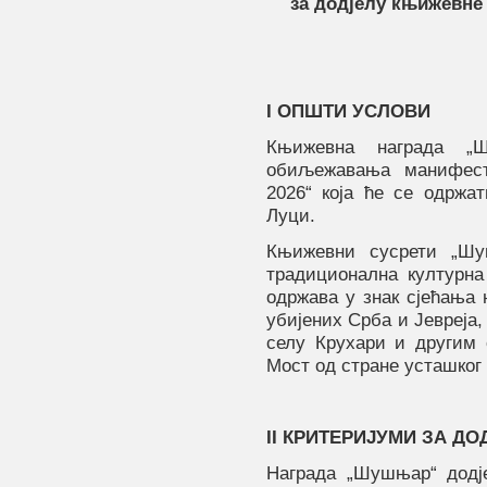
за додјелу књижевн
e
I
ОПШТИ УСЛОВИ
Књижевнa наградa „
обиљежавања манифес
2026“ која ће се одржат
Луци.
Књижевни сусрети „Шу
традиционална културна
одржава у знак сјећања 
убијених Срба и Јевреја, 
селу Крухари и другим
Мост од стране усташког
II
КРИТЕРИЈУМИ ЗА ДО
Награда „Шушњар“ додј