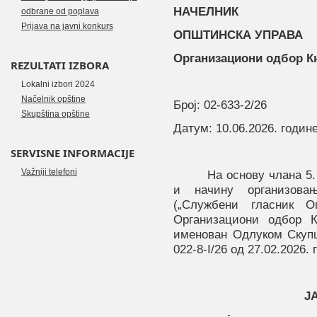
НАЧЕЛНИК
odbrane od poplava
Prijava na javni konkurs
OПШТИНСКА УПРАВА
Организациони одбор К
REZULTATI IZBORA
Lokalni izbori 2024
Načelnik opštine
Број
:
02-633-2/26
Skupština opštine
Датум
:
10.06.2026. годин
SERVISNE INFORMACIJE
Važniji telefoni
На основу члана
5.
и начину организова
(„Службени гласник О
Организациони одбор 
именован Одлуком Скупш
022-
8
-
I
/2
6
од 2
7
.02.202
6
. 
Ј