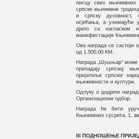
писцу свих књижевних 
српске књижевне традици
и српску духовност, 
осјећања, а узимајући 
дјело са нагласком 
манифестације Књижевни
Ова награда се састоји 
од 1.500,00 КМ.
Награда „Шушњар“ може с
припадају српској књ
пријатељи српског наро
књижевности и култури.
Одлуку о додјели наград
Организациони одбор.
Награда ће бити уруч
Књижевних сусрета, 1. ав
III
ПОДНОШЕЊЕ ПРИЈЕД