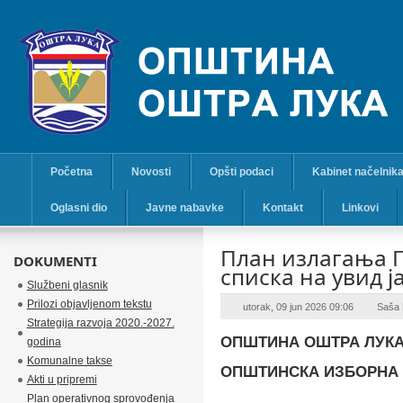
Početna
Novosti
Opšti podaci
Kabinet načelnik
Oglasni dio
Javne nabavke
Kontakt
Linkovi
План излагања 
DOKUMENTI
списка на увид ј
Službeni glasnik
Prilozi objavljenom tekstu
utorak, 09 jun 2026 09:06
Saša 
Strategija razvoja 2020.-2027.
ОПШТИНА ОШТРА ЛУК
godina
Komunalne takse
ОПШТИНСКА ИЗБОРНА
Akti u pripremi
Plan operativnog sprovođenja