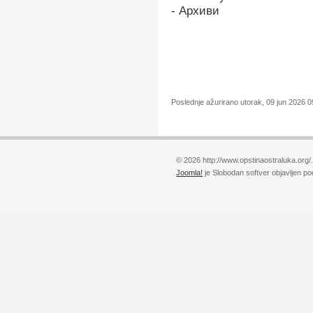
- Архиви
Poslednje ažurirano utorak, 09 jun 2026 0
© 2026 http://www.opstinaostraluka.org/
Joomla!
je Slobodan softver objavljen p