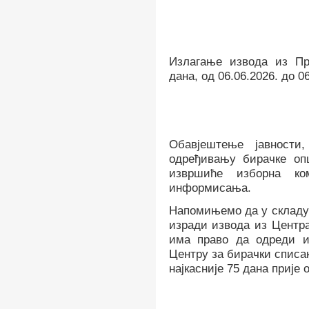
Излагање извода из Пр
дана, од 06.06.2026. до 0
Обавјештење јавност
одређивању бирачке оп
извршиће изборна ко
информисања.
Напомињемо да у складу 
изради извода из Центра
има право да одреди и
Центру за бирачки списак
најкасније 75 дана прије