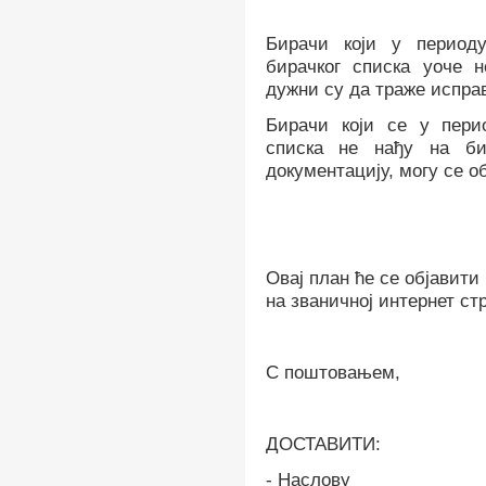
Бирачи који у период
бирачког списка уоче 
дужни су да траже исправ
Бирачи који се у пери
списка не нађу на бир
документацију,
могу се о
Овај план ће се објавити
на званичној интернет с
С поштовањем,
ДОСТАВИТИ:
- Наслову