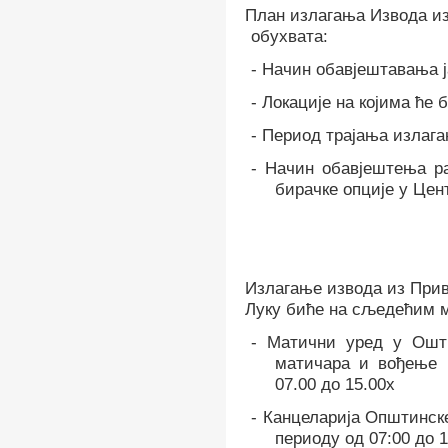
План излагања Извода из
обухвата:
-
Начин обавјештавања ј
-
Локације на којима ће 
-
Период трајања излаг
-
Начин обавјештења р
бирачке опције у Цен
Излагање извода из Прив
Луку биће на сљедећим м
-
Матични уред у Оштр
матичара и вођење 
07.00 до 15.00х
-
Канцеларија Општинске
периоду од 07:00 до 1