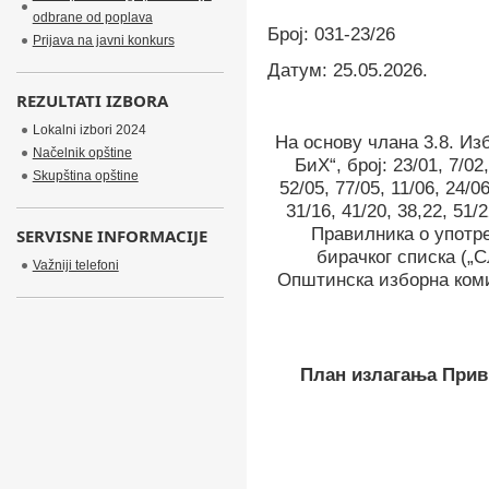
odbrane od poplava
Број: 031-
23/26
Prijava na javni konkurs
Датум:
25
.05.202
6
.
REZULTATI IZBORA
Lokalni izbori 2024
На основу члана 3.8. Из
Načelnik opštine
БиХ“, број: 23/01, 7/02,
Skupština opštine
52/05, 77/05, 11/06, 24/06
31/16, 41/20, 38,22, 51/2
Правилника о употр
SERVISNE INFORMACIJE
бирачког списка („С
Važniji telefoni
Општинска изборна коми
План излагања Прив