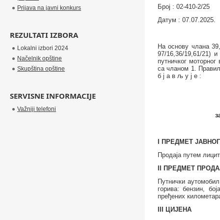
Број :
02-410-2/25
Prijava na javni konkurs
Датум :
07
.0
7
.202
5
.
REZULTATI IZBORA
На основу
члана 39,
Lokalni izbori 2024
97/16,36/19,61/21)
Načelnik opštine
путничког
моторног 
са чланом 1. Правил
Skupština opštine
б ј а в љ у ј е :
SERVISNE INFORMACIJE
Važniji telefoni
з
I ПРЕДМЕТ ЈАВНО
Продаја путем лицит
II
ПРЕДМЕТ ПРОДА
Путнички аутомоби
горива: бензин, бој
пређених километара
III
ЦИЈЕНА