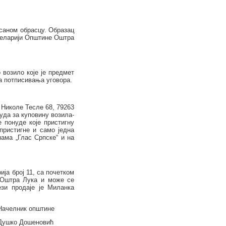
исаном обрасцу. Образац
целарији Општине Оштра
 возило које је предмет
на потписивања уговора.
 Николе Тесле 68, 79263
уда за куповину возила-
е понуде које пристигну
пристигне и само једна
ама „Глас Српске“ и на
ија број 11,
са почетком
е Оштра Лука и може се
зи продаје је
Миланка
Начелник
о
пштине
Душко Дошеновић