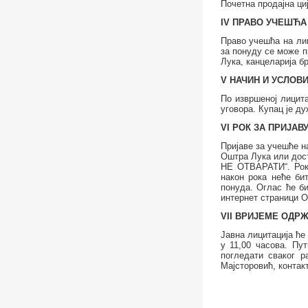
Почетна продајна ци
IV ПРАВО УЧЕШЋА
Право учешћа на лиц
за понуду се може п
Лука, канцеларија бр
V
НАЧИН И УСЛОВ
По извршеној лицита
уговора. Купац је ду
VI
РОК ЗА ПРИЈАВ
Пријаве за учешће н
Оштра Лука или дост
НЕ ОТВАРАТИ“
.
Ро
након рока неће
бит
понуда. Оглас ће б
интернет страници 
VII ВРИЈЕМЕ ОДР
Јавна лицитација ћ
у 11,00 часова. Пу
погледати сваког р
Мајсторовић
, контак