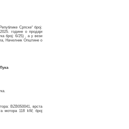
епублике Српске“ број:
.202
5
. године о продаји
ка број:
6
/2
5
) , а у вези
ила, Начелник Општине о
 Лука
ка.
отора:
BZB050041
, врста
га мотора 1
18
kW, број