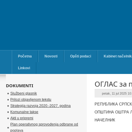
Početna
Novosti
Opšti podaci
Kabinet načelni
Linkovi
ОГЛАС за 
DOKUMENTI
Službeni glasnik
petak, 11 jul 2025 1
Prilozi objavljenom tekstu
РЕПУБЛИКА СРПС
Strategija razvoja 2020.-2027. godina
Komunalne takse
ОПШТИНА ОШТРА 
Akti u pripremi
НАЧЕЛНИК
Plan operativnog sprovođenja odbrane od
poplava