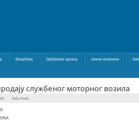
ka
Skupština
Opštinska uprava
Javne ustanove
Gal
продају службеног моторног возила
0:45
Saša Rodić
КА
ЛУКА