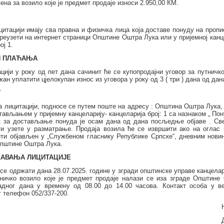
јена за возило које је предмет продаје износи
2
.
95
0,00 КМ.
итацији имају сва правна и физичка лица која доставе понуду на проп
реузети на интернет страници Општине Оштра Лука или у пријемној кан
ој 1.
И ПЛАЋАЊА
цији у року од пет дана сачинит ће се купопродајни уговор за путничко
жан уплатити цјелокупан износ из уговора у року од 3 ( три ) дана од да
У
а лицитацији, подносе се путем поште на адресу : Општина Оштра Лука,
ављањем у пријемну канцеларију- канцеларија број: 1 са назнаком „ Пон
к за достављање понуда је
осам дана од дана посљедње објаве
.
Св
и узете у разматрање.
Продаја возила ће се извршити ако на оглас 
ити објављен у „Службеном гласнику Републике Српске“, дневним новин
Општин
e
Оштра Лука.
ЖАВАЊА ЛИЦИТАЦИЈЕ
е се одржати дана
2
8
.07.202
5
. године у
згради општинске управе канцелар
тничко возило које је предмет продаје налази се иза зграде Општин
адног дана у времену од 08.00 до 14.00 часова. Контакт особа у ве
т телефон 052/337-200.