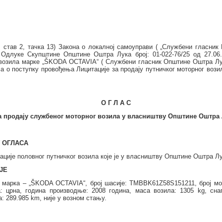
 став 2, тачка 13)
Закона о локалној самоуправи ( „Службени гласник Р
 и Одлуке Скупштине
O
пштине Оштра Лука број:
01-022-76
/2
5
од
27
.0
6
возила марке „
ŠKODA OCTAVIA
“ ( Службени гласник Општине Оштра Лу
а о поступку провођења Лицитације за продају путничког моторног воз
О Г Л А С
а продају службеног моторног возила у власништву Општине Оштра
Г ОГЛАСА
ације половног путничког возила које је у власништву Општине Оштра Лу
ЈЕ
л марка –
„
ŠKODA OCTAVIA
“
, број шасије:
TMBBK61Z58S151211
, број м
а: црна, година производње:
2008 година, маса возила:
1305
kg
, сна
: 289.985 km, није у возном стању.