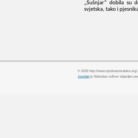
„
Šušnjar
“
dobila su d
svjetska, tako i pjesnik
© 2026 http://www.opstinaostraluka.org/
Joomla!
je Slobodan softver objavljen p