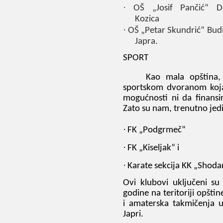
·
OŠ „Josif Pančić“ D
Kozica
·
OŠ „Petar Skundrić“ Bud
Japra.
SPORT
Kao mala opština,
sportsk
om
dvoran
om koja
mogućnosti ni da finansir
Zato su nam, trenutno jedin
·
FK
„
Podgrmeč
“
·
FK „Kiseljak“ i
·
Karate sekcija KK „Shodan
Ovi klubovi uključeni s
godine na teritoriji opšti
i amaterska takmičenja 
Japri.