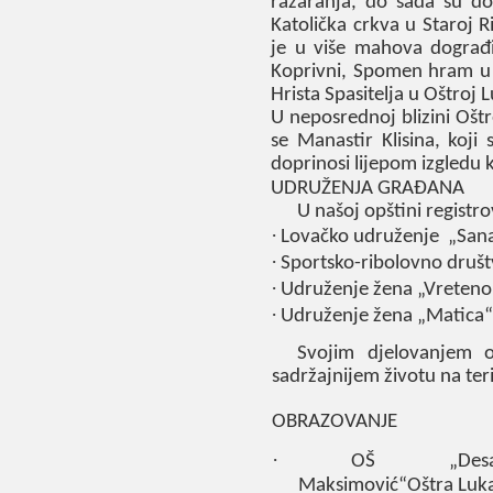
razaranja, do sada su do
Katolička crkva u Staroj R
je u više mahova dograđi
Koprivni, Spomen hram u 
Hrista Spasitelja u Oštroj L
U neposrednoj blizini Ošt
se Manastir Klisina, koji
doprinosi lijepom izgledu k
UDRUŽENJA GRAĐANA
U našoj opštini registr
·
Lovačko udruženje „San
·
Sportsko-ribolovno druš
·
Udruženje žena „Vreteno“
·
Udruženje žena „Matica
Svojim djelovanjem 
sadržajnijem životu na teri
OBRAZOVANJE
·
OŠ „Desa
Maksimović“Oštra Luk