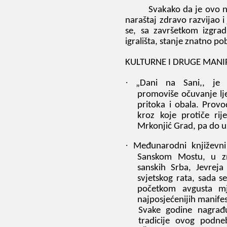
Svakako da je ovo n
naraštaj zdravo razvijao i
se,
sa završetkom
izgrad
igrališta, stanje znatno pob
KULTURNE I DRUGE MANIF
·
„
Dani na Sani,, je k
promoviše očuvanje lje
pritoka i obala. Prov
kroz koje protiče ri
Mrkonjić Grad
, pa do 
·
Međunarodni književni
Sanskom Mostu, u zn
sanskih Srba, Jevre
svjetskog rata, sada s
početkom avgusta mj
najposjećenijih manifest
Svake godine nagrađ
tradicije ovog podn