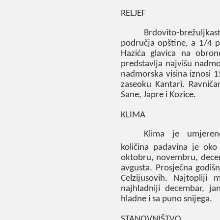
RELJEF
Brdovito-brežuljk
područja opštine, a
1/4
p
Hazića glavica na obro
predstavlja najvišu nadmor
nadmorska visina iznosi
1
zaseoku Kantari. Ravničar
Sane, Japre i Kozice.
KLIMA
Klima je umjereno
količina padavina je ok
oktobru, novembru, decem
avgusta. Prosječna godiš
Celzijusovih. Najtopliji 
najhladniji decembar, ja
hladne i sa puno snijega.
STANOVNIŠTVO