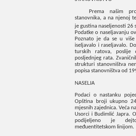
Prema našim pr
stanovnika, a na njenoj te
je gustina naseljenosti
2
6
Podatke o naseljavanju o
Poznato je da se u više n
iseljavalo i raseljavalo. 
turskih ratova, poslije
posljednjeg rata. Zvaničn
strukturi stanovništva ne
popisa stanovništva od
19
NASELJA
Podaci o nastanku pojed
Opština
broji
ukupno
2
mjesnih zajednica. Veća na
Usorci i Budimlić Japra. O
podijeljeno je dejt
međuentitetskom linijom.