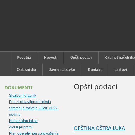
Početna
Novosti
Opšti podaci
Kabinet načelnik
Oglasni dio
Javne nabavke
Kontakt
Linkovi
Opšti podaci
DOKUMENTI
Službeni glasnik
Prilozi objavljenom tekstu
Strategija razvoja 2020.-2027.
godina
Komunalne takse
Akti u pripremi
OPŠTINA OŠTRA LUKA
Plan operativnog sprovođenja