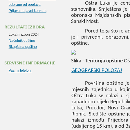
Oštra Luka je cent
odbrane od poplava
stanovnika. Smještena je 
Prijava na javni konkurs
obronaka Majdanskih pla
Sanski Most.
REZULTATI IZBORA
Pored toga što je ad
Lokalni izbori 2024
je i privredni, obrazovni,
Načelnik opštine
opštine.
Skupština opštine
Slika - Teritorija opštine Oš
SERVISNE INFORMACIJE
GEOGRAFSKI POLOŽAJ
Važniji telefoni
Površina opštine j
mjesnih zajednica u koj
Oštra Luka se nalazi u 
zapadnom dijelu Republike
Luka, Prijedor, Novi Gra
Ribnik. Sjedište opštine 
nalazi između Prijedor
(udaljenog
15
km), a od B