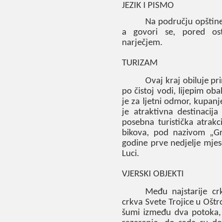
JEZIK I PISMO
Na području opštine k
a govori se, pored ost
narječjem.
TURIZAM
Ovaj kraj obiluje p
po čistoj vodi, lijepim o
je za ljetni odmor, kupanje
je atraktivna destinacij
posebna turistička atrakc
bikova, pod nazivom „Gr
godine prve nedjelje mjes
Luci.
VJERSKI OBJEKTI
Među najstarije c
crkva Svete Trojice u Oštr
šumi između dva potoka, 