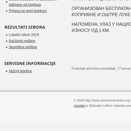
odbrane od poplava
ОРГАНИЗОВАН БЕСПЛАТАН
Prijava na javni konkurs
КОПРИВНЕ И
ОШТРЕ ЛУКЕ
НАПОМЕНА: УЛАЗ У НАЦИО
REZULTATI IZBORA
ИЗНОСУ ОД 1 КМ.
Lokalni izbori 2024
Načelnik opštine
Skupština opštine
SERVISNE INFORMACIJE
Poslednje ažurirano ponedeljak, 27 janua
Važniji telefoni
© 2026 http://www.opstinaostraluka.org/
Joomla!
je Slobodan softver objavljen p