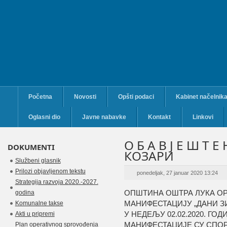
Početna
Novosti
Opšti podaci
Kabinet načelnik
Oglasni dio
Javne nabavke
Kontakt
Linkovi
О Б А В Ј Е Ш Т 
DOKUMENTI
КОЗАРИ
Službeni glasnik
Prilozi objavljenom tekstu
ponedeljak, 27 januar 2020 13:24
Strategija razvoja 2020.-2027.
ОПШТИНА ОШТРА ЛУКА ОР
godina
МАНИФЕСТАЦИЈУ „ДАНИ ЗИ
Komunalne takse
У НЕДЕЉУ
02
.0
2
.2020. ГО
Akti u pripremi
МАНИФЕСТАЦИЈЕ СУ СПОР
Plan operativnog sprovođenja