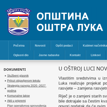
Početna
Novosti
Opšti podaci
Kabinet načelnik
Oglasni dio
Javne nabavke
Kontakt
Linkovi
U OŠTROJ LUCI NOV
DOKUMENTI
Službeni glasnik
Vlastitim sredstvima u i
Prilozi objavljenom tekstu
Luka realizuje projekat p
Strategija razvoja 2020.-2027.
rasvjete – zamjena rasvjetn
godina
Riječ je o zamjeni starih sv
Komunalne takse
bile dotrajale sa čestim kva
Akti u pripremi
govori podatak da će ovim 
Plan operativnog sprovođenja