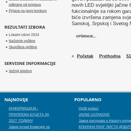
novih LED svjetiljki jačine 
odbrane od poplava
fukcionalnije sa rokom gara
Prijava na javni konkurs
biće izvršena zamjena svjet
Sanskoj, Srpskoj i Svetog N
REZULTATI IZBORA
Lokalni izbori 2024
OPŠIRNIJE...
Načelnik opštine
Skupština opštine
«
Početak
Prethodna
51
SERVISNE INFORMACIJE
Važniji telefoni
NAJNOVIJE
POPULARNO
ИНФОРМАЦИЈА -
Opšti podaci
ПРИПРЕМА БУЏЕТА ЗА
JAVNE USTANOVE
2027. ГОДИНУ
Јавна расправа о Нацрту одлу
Jавни позив Комисије за
КОНАЧНА РАНГ ЛИСТА ДОБИТ