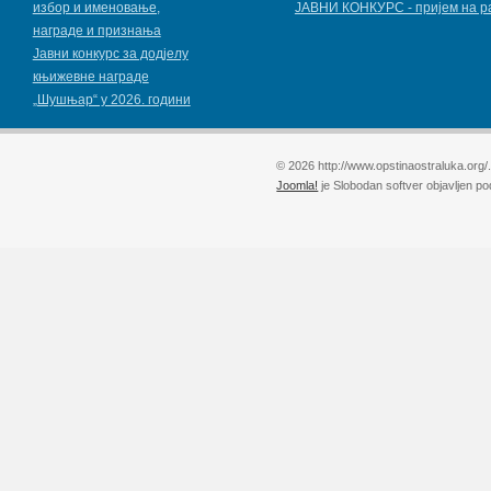
избор и именовање,
ЈАВНИ КОНКУРС - пријем на р
награде и признања
Јавни конкурс за додјелу
књижевнe наградe
„Шушњар“ у 2026. години
© 2026 http://www.opstinaostraluka.org/
Joomla!
je Slobodan softver objavljen p